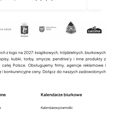
ych z logo na 2027: książkowych, trójdzielnych, biurkowych
isy, kubki, torby, smycze, pendrive’y i inne produkty z
 całej Polsce. Obsługujemy firmy, agencje reklamowe i
ję i konkurencyjne ceny. Dołącz do naszych zadowolonych
nne
Kalendarze biurkowe
e
Kalendarze piramidki