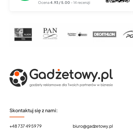
Ocena
4.93 / 5.00
– 14 recenzji
Skontaktuj się z nami:
+48 737 49 59 79
biuro@gadzetowy.pl