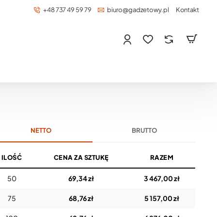
+48 737 49 59 79
biuro@gadzetowy.pl
Kontakt
NETTO
BRUTTO
ILOŚĆ
CENA ZA SZTUKĘ
RAZEM
50
69,34 zł
3 467,00 zł
75
68,76 zł
5 157,00 zł