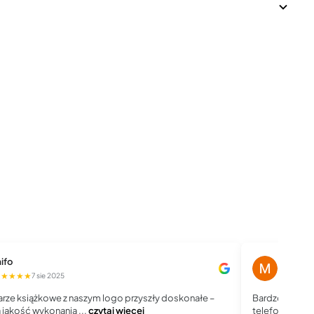
ifo
Magdale
★★★★★
★★★★
7 sie 2025
rze książkowe z naszym logo przyszły doskonałe –
Bardzo dobry 
jakość wykonania ...
czytaj więcej
telefoniczny, j