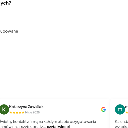
wych?
 kupowane
Katarzyna Zawiślak
m
★★★★★
14 sie 2025
Świetny kontakt z firmą na każdym etapie przygotowania
Kalenda
zamówienia, szybka realiz...
czytaj więcej
wysoka 