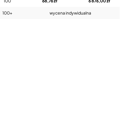
100
68,76 zł
6 876,00 zł
100+
wycena indywidualna