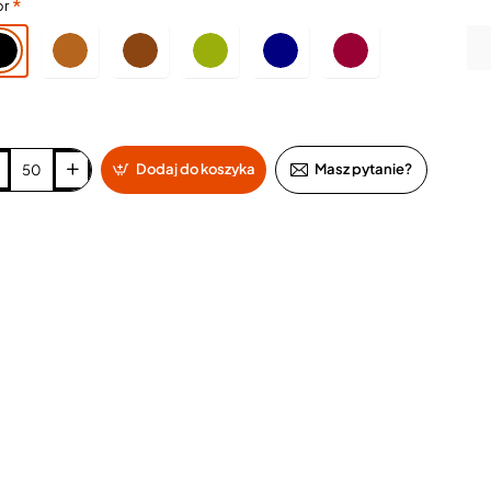
or
Dodaj do koszyka
Masz pytanie?