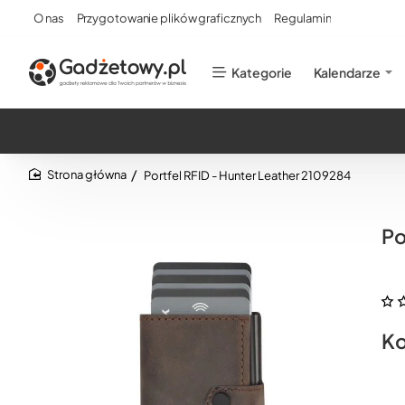
O nas
Przygotowanie plików graficznych
Regulamin
Kategorie
Kalendarze
Portfel RFID - Hunter Leather 2109284
home
Po
Ko