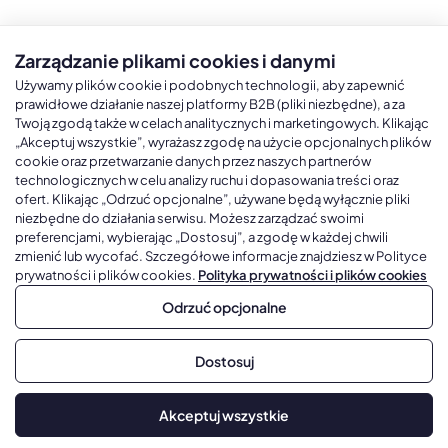
Zarządzanie plikami cookies i danymi
Kalendarze książkowe
Kalendarze Ścienne
Kale
Używamy plików cookie i podobnych technologii, aby zapewnić
prawidłowe działanie naszej platformy B2B (pliki niezbędne), a za
Twoją zgodą także w celach analitycznych i marketingowych. Klikając
Kalendarze książkowe A5
Kalendarze trójdzielne
Kalen
„Akceptuj wszystkie”, wyrażasz zgodę na użycie opcjonalnych plików
cookie oraz przetwarzanie danych przez naszych partnerów
Kalendarze książkowe A4
Kalendarze jednodzielne
Kal
technologicznych w celu analizy ruchu i dopasowania treści oraz
Kalendarze książkowe B5
Kalendarze czterodzielne
Kal
ofert. Klikając „Odrzuć opcjonalne”, używane będą wyłącznie pliki
niezbędne do działania serwisu. Możesz zarządzać swoimi
Kalendarze książkowe A6 i B6
Kalendarze Wieloplanszowe
preferencjami, wybierając „Dostosuj”, a zgodę w każdej chwili
zmienić lub wycofać. Szczegółowe informacje znajdziesz w Polityce
Kalendarze książkowe z własną oprawą
Kalendarze Wielopanszowe, Plakatowe
prywatności i plików cookies.
Polityka prywatności i plików cookies
Odrzuć opcjonalne
Copyright © 2026, Gadżetowy.pl, All Rights Reserved, Platforma
Dostosuj
sprzedaży hurtowej B2B
Dodaj do koszyka
Akceptuj wszystkie