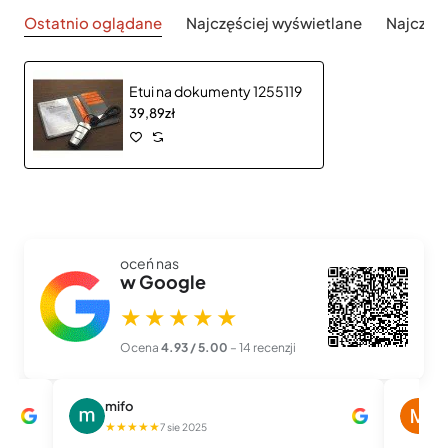
Ostatnio oglądane
Najczęściej wyświetlane
Najczęś
Etui na dokumenty 1255119
39,89zł
oceń nas
w Google
★★★★★
Ocena
4.93 / 5.00
– 14 recenzji
mifo
M
★★★★★
★
7 sie 2025