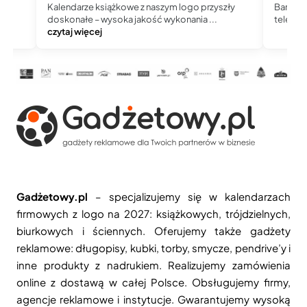
Kalendarze książkowe z naszym logo przyszły
Bardzo 
doskonałe – wysoka jakość wykonania ...
telefoni
czytaj więcej
Gadżetowy.pl
– specjalizujemy się w kalendarzach
firmowych z logo na 2027: książkowych, trójdzielnych,
biurkowych i ściennych. Oferujemy także gadżety
reklamowe: długopisy, kubki, torby, smycze, pendrive’y i
inne produkty z nadrukiem. Realizujemy zamówienia
online z dostawą w całej Polsce. Obsługujemy firmy,
agencje reklamowe i instytucje. Gwarantujemy wysoką