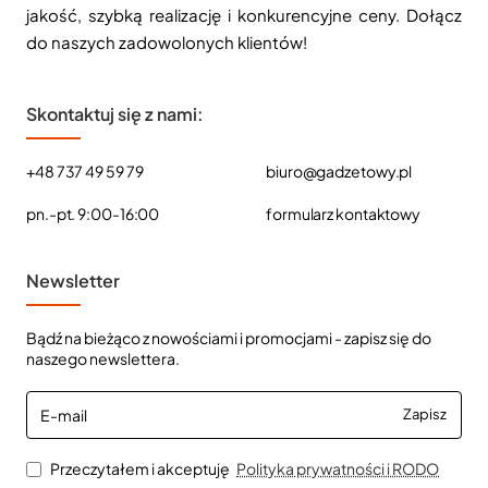
jakość, szybką realizację i konkurencyjne ceny. Dołącz
do naszych zadowolonych klientów!
Skontaktuj się z nami:
+48 737 49 59 79
biuro@gadzetowy.pl
pn.-pt. 9:00-16:00
formularz kontaktowy
Newsletter
Bądź na bieżąco z nowościami i promocjami - zapisz się do
naszego newslettera.
E-
Zapisz
mail
Przeczytałem i akceptuję
Polityka prywatności i RODO