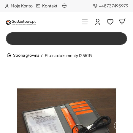
Moje Konto
Kontakt
+48737495979
Wszystko
Szukaj…
Etui na dokumenty 1255119
home