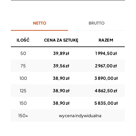
NETTO
BRUTTO
ILOŚĆ
CENA ZA SZTUKĘ
RAZEM
50
39,89 zł
1 994,50 zł
75
39,56 zł
2 967,00 zł
100
38,90 zł
3 890,00 zł
125
38,90 zł
4 862,50 zł
150
38,90 zł
5 835,00 zł
150+
wycena indywidualna