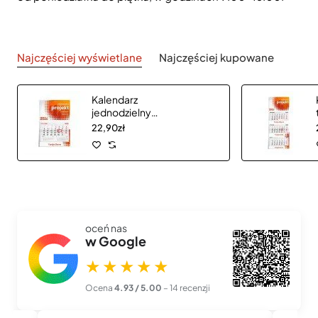
Najczęściej wyświetlane
Najczęściej kupowane
Kalendarz
jednodzielny
CLASSIC płaską
22,90zł
główką
oceń nas
w Google
★★★★★
Ocena
4.93 / 5.00
– 14 recenzji