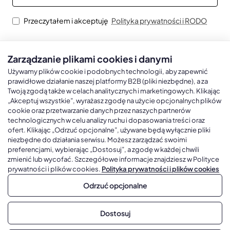
Przeczytałem i akceptuję
Polityka prywatności i RODO
Zarządzanie plikami cookies i danymi
Kalendarze książkowe
Kalendarze Ścienne
Kale
Używamy plików cookie i podobnych technologii, aby zapewnić
prawidłowe działanie naszej platformy B2B (pliki niezbędne), a za
Twoją zgodą także w celach analitycznych i marketingowych. Klikając
Kalendarze książkowe A5
Kalendarze trójdzielne
Kalen
„Akceptuj wszystkie”, wyrażasz zgodę na użycie opcjonalnych plików
cookie oraz przetwarzanie danych przez naszych partnerów
Kalendarze książkowe A4
Kalendarze jednodzielne
Kal
technologicznych w celu analizy ruchu i dopasowania treści oraz
ofert. Klikając „Odrzuć opcjonalne”, używane będą wyłącznie pliki
Kalendarze książkowe B5
Kalendarze czterodzielne
Kal
niezbędne do działania serwisu. Możesz zarządzać swoimi
Kalendarze książkowe A6 i B6
Kalendarze Wieloplanszowe
preferencjami, wybierając „Dostosuj”, a zgodę w każdej chwili
zmienić lub wycofać. Szczegółowe informacje znajdziesz w Polityce
Kalendarze książkowe z własną oprawą
Kalendarze Wielopanszowe, Plakatowe
prywatności i plików cookies.
Polityka prywatności i plików cookies
Odrzuć opcjonalne
Copyright © 2026, Gadżetowy.pl, All Rights Reserved, Platforma
Dostosuj
sprzedaży hurtowej B2B