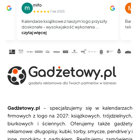
mifo
M
★★★★★
★
7 sie 2025
Kalendarze książkowe z naszym logo przyszły
Bardzo 
doskonałe – wysoka jakość wykonania ...
telefoni
czytaj więcej
Gadżetowy.pl
– specjalizujemy się w kalendarzach
firmowych z logo na 2027: książkowych, trójdzielnych,
biurkowych i ściennych. Oferujemy także gadżety
reklamowe: długopisy, kubki, torby, smycze, pendrive’y i
inne produkty z nadrukiem. Realizujemy zamówienia