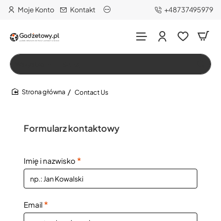
Moje Konto
Kontakt
+48737495979
Wszystko
Szukaj…
Contact Us
home
Formularz kontaktowy
Imię i nazwisko
Email