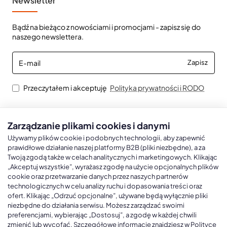
Newsletter
Bądź na bieżąco z nowościami i promocjami - zapisz się do
naszego newslettera.
E-
Zapisz
mail
Przeczytałem i akceptuję
Polityka prywatności i RODO
Zarządzanie plikami cookies i danymi
Kalendarze książkowe
Kalendarze Ścienne
Kale
Używamy plików cookie i podobnych technologii, aby zapewnić
prawidłowe działanie naszej platformy B2B (pliki niezbędne), a za
Twoją zgodą także w celach analitycznych i marketingowych. Klikając
Kalendarze książkowe A5
Kalendarze trójdzielne
Kalen
„Akceptuj wszystkie”, wyrażasz zgodę na użycie opcjonalnych plików
cookie oraz przetwarzanie danych przez naszych partnerów
Kalendarze książkowe A4
Kalendarze jednodzielne
Kal
technologicznych w celu analizy ruchu i dopasowania treści oraz
ofert. Klikając „Odrzuć opcjonalne”, używane będą wyłącznie pliki
Kalendarze książkowe B5
Kalendarze czterodzielne
Kal
niezbędne do działania serwisu. Możesz zarządzać swoimi
Kalendarze książkowe A6 i B6
Kalendarze Wieloplanszowe
preferencjami, wybierając „Dostosuj”, a zgodę w każdej chwili
zmienić lub wycofać. Szczegółowe informacje znajdziesz w Polityce