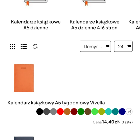
Kalendarze książkowe
Kalendarze książkowe
Kale
A5 dzienne
A5 dzienne 416 stron
A
Kalendarz książkowy A5 tygodniowy Vivella
+9
14,40 zł
Cena
(10 szt+)