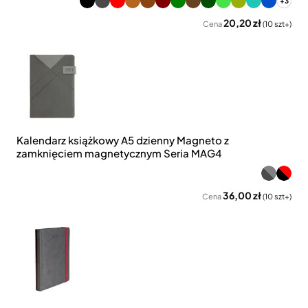
+3
20,20 zł
Cena
(10 szt+)
Kalendarz książkowy A5 dzienny Magneto z
zamknięciem magnetycznym Seria MAG4
36,00 zł
Cena
(10 szt+)