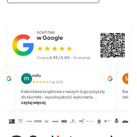
oceń nas
w Google
★★★★★
Ocena
4.93 / 5.00
– 14 recenzji
mifo
M
★★★★★
★
7 sie 2025
Kalendarze książkowe z naszym logo przyszły
Bardzo 
doskonałe – wysoka jakość wykonania ...
telefoni
czytaj więcej