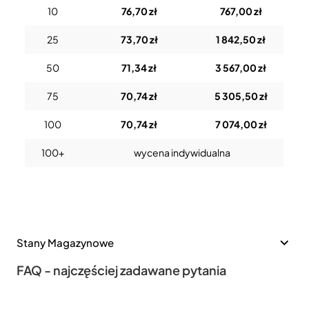
10
76,70 zł
767,00 zł
25
73,70 zł
1 842,50 zł
50
71,34 zł
3 567,00 zł
75
70,74 zł
5 305,50 zł
100
70,74 zł
7 074,00 zł
100+
wycena indywidualna
Stany Magazynowe
FAQ - najczęściej zadawane pytania