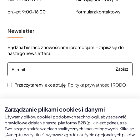
pn.-pt. 9:00-16:00
formularz kontaktowy
Newsletter
Bądź na bieżąco z nowościami i promocjami - zapisz się do
naszego newslettera.
E-
Zapisz
mail
Przeczytałem i akceptuję
Polityka prywatności i RODO
Zarządzanie plikami cookies i danymi
Kalendarze książkowe
Kalendarze Ścienne
Kale
Używamy plików cookie i podobnych technologii, aby zapewnić
prawidłowe działanie naszej platformy B2B (pliki niezbędne), a za
Twoją zgodą także w celach analitycznych i marketingowych. Klikając
Kalendarze książkowe A5
Kalendarze trójdzielne
Kalen
„Akceptuj wszystkie”, wyrażasz zgodę na użycie opcjonalnych plików