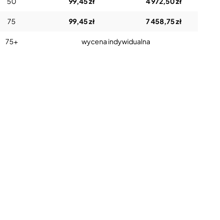
50
99,45 zł
4 972,50 zł
75
99,45 zł
7 458,75 zł
75+
wycena indywidualna