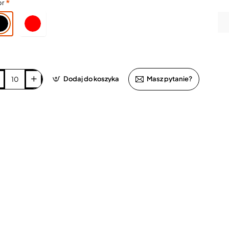
or
Dodaj do koszyka
Masz pytanie?