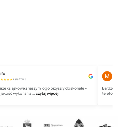
ifo
Magdale
★★★★★
★★★★
7 sie 2025
rze książkowe z naszym logo przyszły doskonałe –
Bardzo dobry 
jakość wykonania ...
czytaj więcej
telefoniczny, j