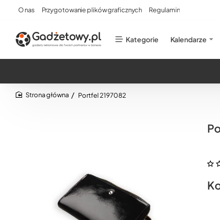
O nas
Przygotowanie plików graficznych
Regulamin
Kategorie
Kalendarze
Portfel 2197082
home
Po
Ko