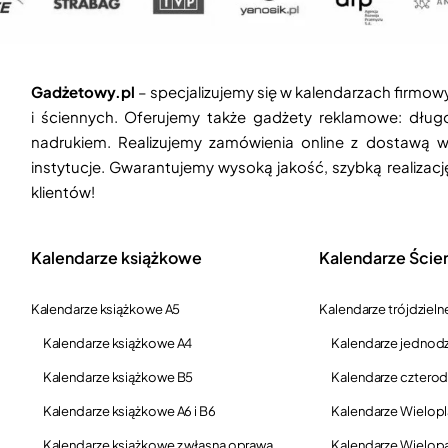
Gadżetowy.pl
– specjalizujemy się w kalendarzach firmow
i ściennych. Oferujemy także gadżety reklamowe: długop
nadrukiem. Realizujemy zamówienia online z dostawą w
instytucje. Gwarantujemy wysoką jakość, szybką realizac
klientów!
Kalendarze książkowe
Kalendarze Ście
Kalendarze książkowe A5
Kalendarze trójdzieln
Kalendarze książkowe A4
Kalendarze jednodz
Kalendarze książkowe B5
Kalendarze czterod
Kalendarze książkowe A6 i B6
Kalendarze Wielop
Kalendarze książkowe z własną oprawą
Kalendarze Wielop