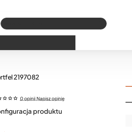
Wszystko
Szukaj…
rtfel 2197082
0 opinii
Napisz opinię
nfiguracja produktu