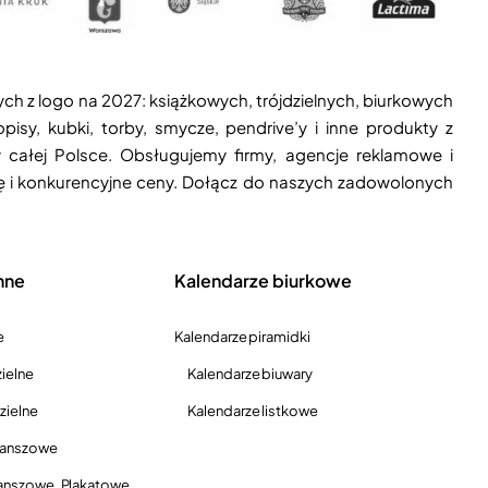
ych z logo na 2027: książkowych, trójdzielnych, biurkowych
isy, kubki, torby, smycze, pendrive’y i inne produkty z
 całej Polsce. Obsługujemy firmy, agencje reklamowe i
ję i konkurencyjne ceny. Dołącz do naszych zadowolonych
nne
Kalendarze biurkowe
e
Kalendarze piramidki
ielne
Kalendarze biuwary
zielne
Kalendarze listkowe
lanszowe
anszowe, Plakatowe