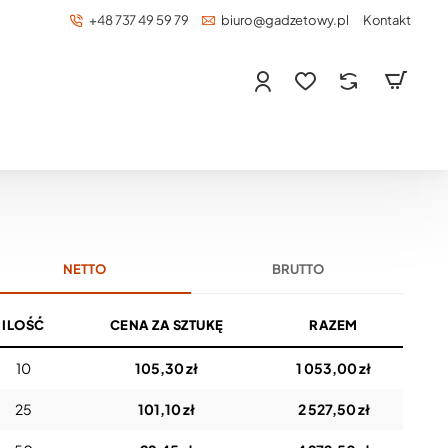
+48 737 49 59 79
biuro@gadzetowy.pl
Kontakt
NETTO
BRUTTO
ILOŚĆ
CENA ZA SZTUKĘ
RAZEM
10
105,30 zł
1 053,00 zł
25
101,10 zł
2 527,50 zł