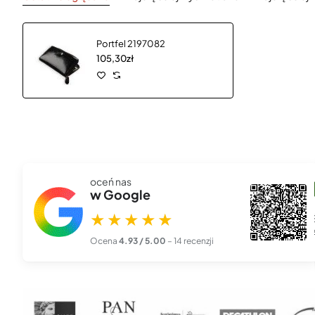
Portfel 2197082
105,30zł
oceń nas
szef00l 666
w Google
★★★★★
27 lis 2025
★★★★★
Piękna, profesjonalna robota. Zamówiłem kalendarze z logo
firmy i przyszły dokła...
czytaj więcej
Ocena
4.93 / 5.00
– 14 recenzji