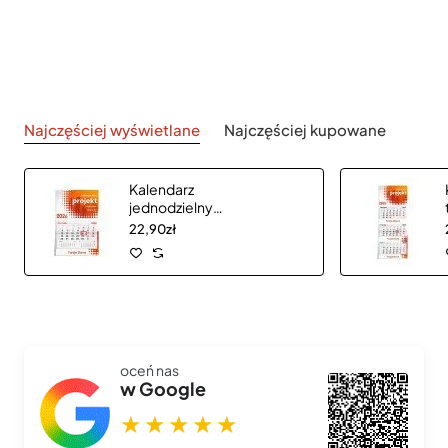
Najczęściej wyświetlane
Najczęściej kupowane
Kalendarz
jednodzielny
CLASSIC płaską
22,90zł
główką
oceń nas
w Google
★★★★★