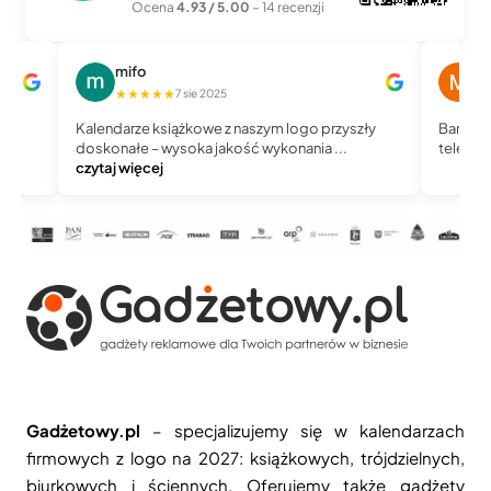
Ocena
4.93 / 5.00
– 14 recenzji
mifo
Magd
★★★★★
★★
7 sie 2025
Kalendarze książkowe z naszym logo przyszły
Bardzo dob
doskonałe – wysoka jakość wykonania ...
telefoniczn
czytaj więcej
Gadżetowy.pl
– specjalizujemy się w kalendarzach
firmowych z logo na 2027: książkowych, trójdzielnych,
biurkowych i ściennych. Oferujemy także gadżety