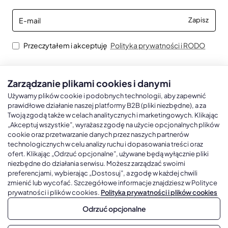
E-
Zapisz
mail
Przeczytałem i akceptuję
Polityka prywatności i RODO
Zarządzanie plikami cookies i danymi
Kalendarze książkowe
Kalendarze Ścienne
Kale
Używamy plików cookie i podobnych technologii, aby zapewnić
prawidłowe działanie naszej platformy B2B (pliki niezbędne), a za
Twoją zgodą także w celach analitycznych i marketingowych. Klikając
Kalendarze książkowe A5
Kalendarze trójdzielne
Kalen
„Akceptuj wszystkie”, wyrażasz zgodę na użycie opcjonalnych plików
cookie oraz przetwarzanie danych przez naszych partnerów
Kalendarze książkowe A4
Kalendarze jednodzielne
Kal
technologicznych w celu analizy ruchu i dopasowania treści oraz
ofert. Klikając „Odrzuć opcjonalne”, używane będą wyłącznie pliki
Kalendarze książkowe B5
Kalendarze czterodzielne
Kal
niezbędne do działania serwisu. Możesz zarządzać swoimi
Kalendarze książkowe A6 i B6
Kalendarze Wieloplanszowe
preferencjami, wybierając „Dostosuj”, a zgodę w każdej chwili
zmienić lub wycofać. Szczegółowe informacje znajdziesz w Polityce
Kalendarze książkowe z własną oprawą
Kalendarze Wielopanszowe, Plakatowe
prywatności i plików cookies.
Polityka prywatności i plików cookies
Odrzuć opcjonalne