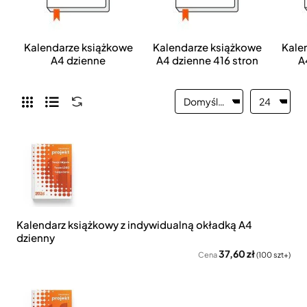
Kalendarze książkowe
Kalendarze książkowe
Kale
A4 dzienne
A4 dzienne 416 stron
A
Kalendarz książkowy z indywidualną okładką A4
dzienny
37,60 zł
Cena
(100 szt+)