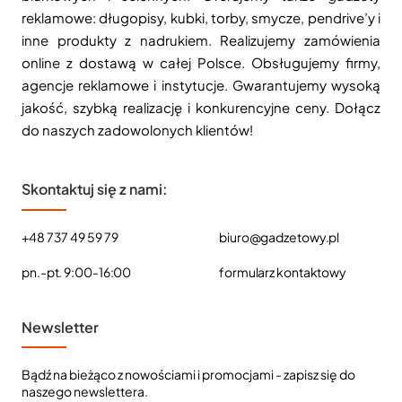
reklamowe: długopisy, kubki, torby, smycze, pendrive’y i
inne produkty z nadrukiem. Realizujemy zamówienia
online z dostawą w całej Polsce. Obsługujemy firmy,
agencje reklamowe i instytucje. Gwarantujemy wysoką
jakość, szybką realizację i konkurencyjne ceny. Dołącz
do naszych zadowolonych klientów!
Skontaktuj się z nami:
+48 737 49 59 79
biuro@gadzetowy.pl
pn.-pt. 9:00-16:00
formularz kontaktowy
Newsletter
Bądź na bieżąco z nowościami i promocjami - zapisz się do
naszego newslettera.