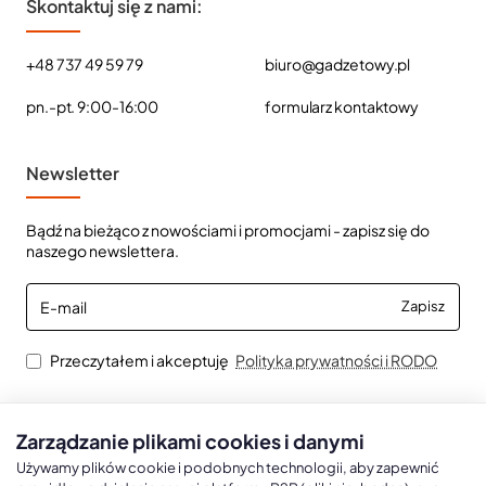
Skontaktuj się z nami:
+48 737 49 59 79
biuro@gadzetowy.pl
pn.-pt. 9:00-16:00
formularz kontaktowy
Newsletter
Bądź na bieżąco z nowościami i promocjami - zapisz się do
naszego newslettera.
E-
Zapisz
mail
Przeczytałem i akceptuję
Polityka prywatności i RODO
Zarządzanie plikami cookies i danymi
Kalendarze książkowe
Kalendarze Ścienne
Kale
Używamy plików cookie i podobnych technologii, aby zapewnić