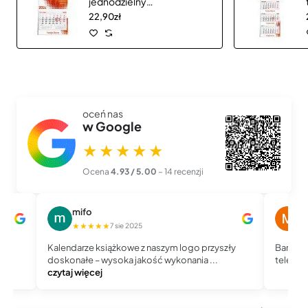
jednodzielny
CLASSIC płaską
22,90zł
główką
oceń nas
w Google
★★★★★
Ocena
4.93 / 5.00
– 14 recenzji
mifo
M
★★★★★
★
7 sie 2025
Kalendarze książkowe z naszym logo przyszły
Bardzo 
doskonałe – wysoka jakość wykonania ...
telefoni
czytaj więcej