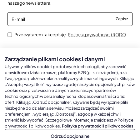
naszego newslettera.
E-
Zapisz
mail
Przeczytałem i akceptuję
Polityka prywatności i RODO
Zarządzanie plikami cookies i danymi
Kalendarze książkowe
Kalendarze Ścienne
Kale
Używamy plików cookie i podobnych technologii, aby zapewnić
prawidłowe działanie naszej platformy B2B (pliki niezbędne), a za
Twoją zgodą także w celach analitycznych i marketingowych. Klikając
Kalendarze książkowe A5
Kalendarze trójdzielne
Kalen
„Akceptuj wszystkie”, wyrażasz zgodę na użycie opcjonalnych plików
cookie oraz przetwarzanie danych przez naszych partnerów
Kalendarze książkowe A4
Kalendarze jednodzielne
Kal
technologicznych w celu analizy ruchu i dopasowania treści oraz
Kalendarze książkowe B5
Kalendarze czterodzielne
Kal
ofert. Klikając „Odrzuć opcjonalne”, używane będą wyłącznie pliki
niezbędne do działania serwisu. Możesz zarządzać swoimi
Kalendarze książkowe A6 i B6
Kalendarze Wieloplanszowe
preferencjami, wybierając „Dostosuj”, a zgodę w każdej chwili
zmienić lub wycofać. Szczegółowe informacje znajdziesz w Polityce
Kalendarze książkowe z własną oprawą
Kalendarze Wielopanszowe, Plakatowe
prywatności i plików cookies.
Polityka prywatności i plików cookies
Odrzuć opcjonalne