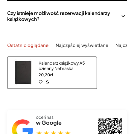
Czy istnieje możliwość rezerwacji kalendarzy
książkowych?
Ostatnio oglądane
Najczęściej wyświetlane
Najczęś
Kalendarz książkowy A5
dzienny Nebraska
20,20zł
oceń nas
w Google
★★★★★