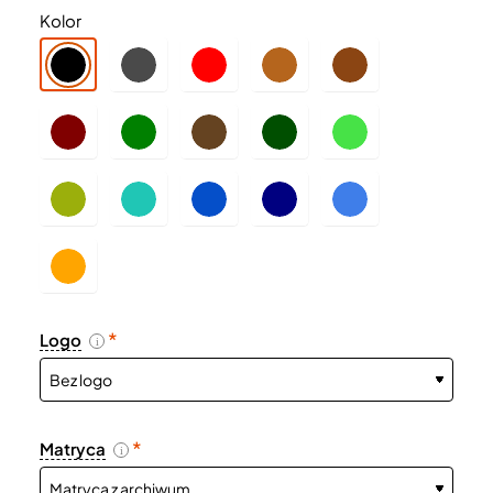
Kolor
Logo
i
Matryca
i