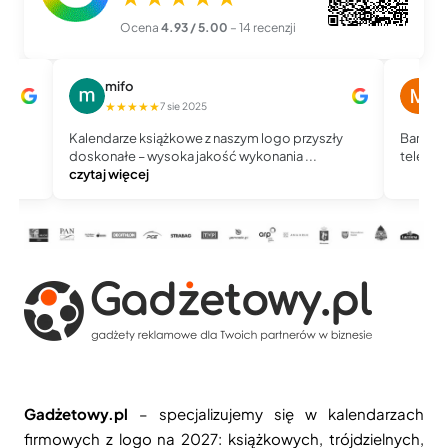
Ocena
4.93 / 5.00
– 14 recenzji
mifo
M
★★★★★
★
7 sie 2025
Kalendarze książkowe z naszym logo przyszły
Bardzo 
doskonałe – wysoka jakość wykonania ...
telefoni
czytaj więcej
Gadżetowy.pl
– specjalizujemy się w kalendarzach
firmowych z logo na 2027: książkowych, trójdzielnych,