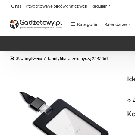
O nas
Przygotowanie plików graficznych
Regulamin
Kategorie
Kalendarze
Identyfikator ze smyczą 2343361
home
Id
Ko