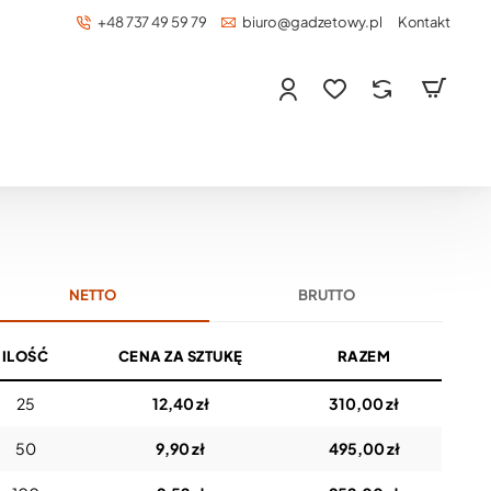
+48 737 49 59 79
biuro@gadzetowy.pl
Kontakt
NETTO
BRUTTO
ILOŚĆ
CENA ZA SZTUKĘ
RAZEM
25
12,40 zł
310,00 zł
50
9,90 zł
495,00 zł