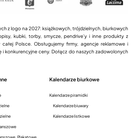
ych z logo na 2027: książkowych, trójdzielnych, biurkowych
isy, kubki, torby, smycze, pendrive’y i inne produkty z
 całej Polsce. Obsługujemy firmy, agencje reklamowe i
ję i konkurencyjne ceny. Dołącz do naszych zadowolonych
nne
Kalendarze biurkowe
e
Kalendarze piramidki
ielne
Kalendarze biuwary
zielne
Kalendarze listkowe
lanszowe
anszowe, Plakatowe