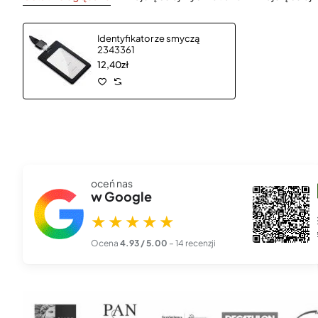
Identyfikator ze smyczą
2343361
12,40zł
oceń nas
szef00l 666
w Google
★★★★★
27 lis 2025
★★★★★
Piękna, profesjonalna robota. Zamówiłem kalendarze z logo
firmy i przyszły dokła...
czytaj więcej
Ocena
4.93 / 5.00
– 14 recenzji