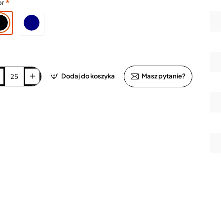
or
Dodaj do koszyka
Masz pytanie?