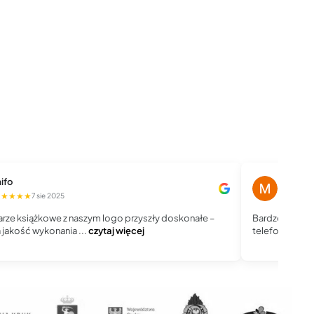
ifo
Magdale
★★★★★
★★★★
7 sie 2025
rze książkowe z naszym logo przyszły doskonałe –
Bardzo dobry 
jakość wykonania ...
czytaj więcej
telefoniczny, j