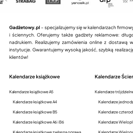
Gadżetowy.pl
– specjalizujemy się w kalendarzach firmow
i ściennych. Oferujemy także gadżety reklamowe: długop
nadrukiem. Realizujemy zamówienia online z dostawą w
instytucje. Gwarantujemy wysoką jakość, szybką realizac
klientów!
Kalendarze książkowe
Kalendarze Ście
Kalendarze książkowe A5
Kalendarze trójdzieln
Kalendarze książkowe A4
Kalendarze jednodz
Kalendarze książkowe B5
Kalendarze czterod
Kalendarze książkowe A6 i B6
Kalendarze Wielop
Kalendarze książkowe z własną oprawą
Kalendarze Wielop