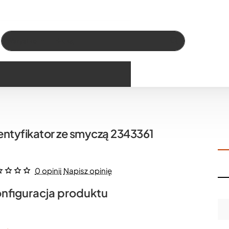
Wszystko
Szukaj…
entyfikator ze smyczą 2343361
0 opinii
Napisz opinię
nfiguracja produktu