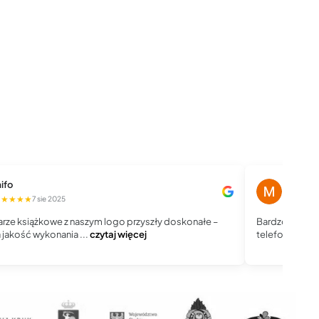
ifo
Magdale
★★★★★
★★★★
7 sie 2025
rze książkowe z naszym logo przyszły doskonałe –
Bardzo dobry 
jakość wykonania ...
czytaj więcej
telefoniczny, j