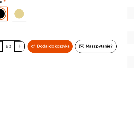
or
Dodaj do koszyka
Masz pytanie?