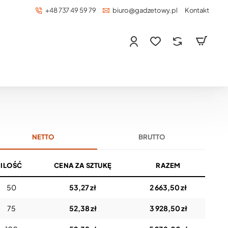
+48 737 49 59 79
biuro@gadzetowy.pl
Kontakt
NETTO
BRUTTO
ILOŚĆ
CENA ZA SZTUKĘ
RAZEM
50
53,27 zł
2 663,50 zł
75
52,38 zł
3 928,50 zł