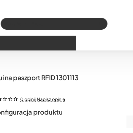
Wszystko
Szukaj…
ui na paszport RFID 1301113
0 opinii
Napisz opinię
nfiguracja produktu