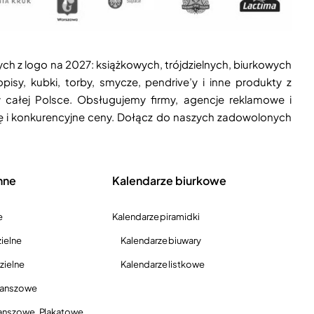
ych z logo na 2027: książkowych, trójdzielnych, biurkowych
isy, kubki, torby, smycze, pendrive’y i inne produkty z
 całej Polsce. Obsługujemy firmy, agencje reklamowe i
ję i konkurencyjne ceny. Dołącz do naszych zadowolonych
nne
Kalendarze biurkowe
e
Kalendarze piramidki
ielne
Kalendarze biuwary
zielne
Kalendarze listkowe
lanszowe
anszowe, Plakatowe