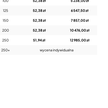
100
52,38 zł
5 238,00 zł
125
52,38 zł
6 547,50 zł
150
52,38 zł
7 857,00 zł
200
52,38 zł
10 476,00 zł
250
51,94 zł
12 985,00 zł
250+
wycena indywidualna