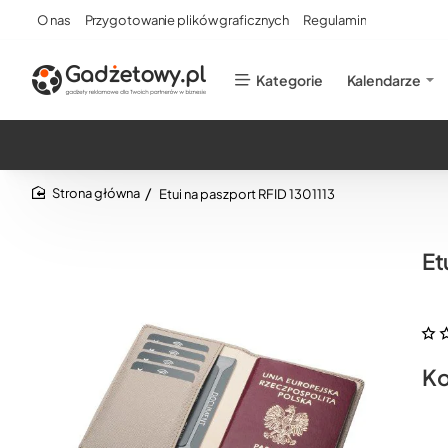
O nas
Przygotowanie plików graficznych
Regulamin
Kategorie
Kalendarze
Etui na paszport RFID 1301113
home
Et
Ko