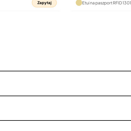
Etui na paszport RFID 13
Zapytaj