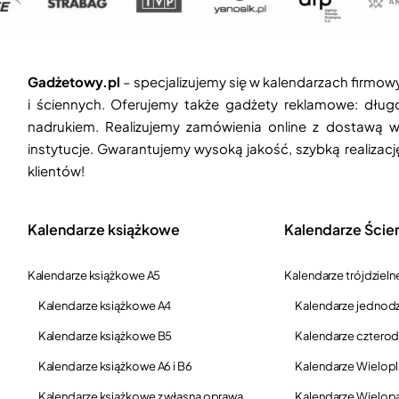
Gadżetowy.pl
– specjalizujemy się w kalendarzach firmow
i ściennych. Oferujemy także gadżety reklamowe: długop
nadrukiem. Realizujemy zamówienia online z dostawą w
instytucje. Gwarantujemy wysoką jakość, szybką realizac
klientów!
Kalendarze książkowe
Kalendarze Ście
Kalendarze książkowe A5
Kalendarze trójdzieln
Kalendarze książkowe A4
Kalendarze jednodz
Kalendarze książkowe B5
Kalendarze czterod
Kalendarze książkowe A6 i B6
Kalendarze Wielop
Kalendarze książkowe z własną oprawą
Kalendarze Wielop