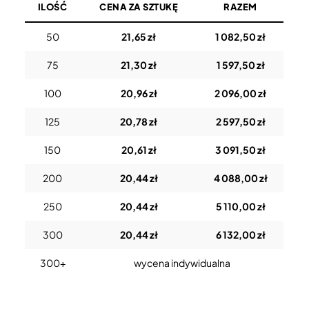
ILOŚĆ
CENA ZA SZTUKĘ
RAZEM
50
21,65 zł
1 082,50 zł
75
21,30 zł
1 597,50 zł
100
20,96 zł
2 096,00 zł
125
20,78 zł
2 597,50 zł
150
20,61 zł
3 091,50 zł
200
20,44 zł
4 088,00 zł
250
20,44 zł
5 110,00 zł
300
20,44 zł
6 132,00 zł
300+
wycena indywidualna