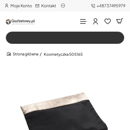
Moje Konto
Kontakt
+48737495979
Wszystko
Szukaj…
Kosmetyczka 505165
home