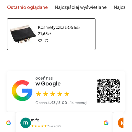
Ostatnio oglądane
Najczęściej wyświetlane
Najczęś
Kosmetyczka 505165
21,65zł
oceń nas
w Google
★★★★★
Ocena
4.93 / 5.00
– 14 recenzji
mifo
M
★★★★★
★
7 sie 2025