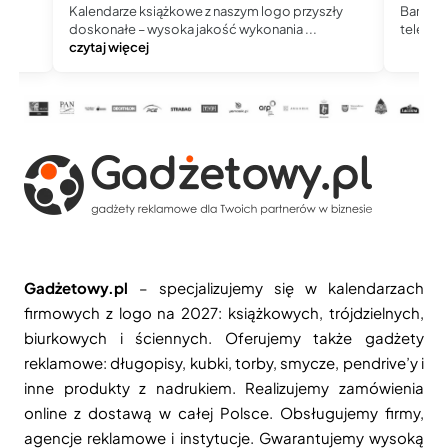
Kalendarze książkowe z naszym logo przyszły
Bardzo 
doskonałe – wysoka jakość wykonania ...
telefoni
czytaj więcej
Gadżetowy.pl
– specjalizujemy się w kalendarzach
firmowych z logo na 2027: książkowych, trójdzielnych,
biurkowych i ściennych. Oferujemy także gadżety
reklamowe: długopisy, kubki, torby, smycze, pendrive’y i
inne produkty z nadrukiem. Realizujemy zamówienia
online z dostawą w całej Polsce. Obsługujemy firmy,
agencje reklamowe i instytucje. Gwarantujemy wysoką