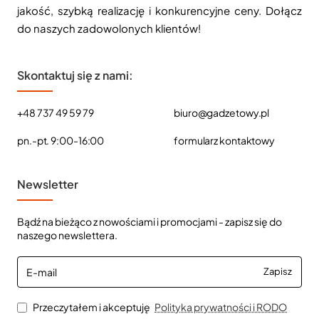
jakość, szybką realizację i konkurencyjne ceny. Dołącz
do naszych zadowolonych klientów!
Skontaktuj się z nami:
+48 737 49 59 79
biuro@gadzetowy.pl
pn.-pt. 9:00-16:00
formularz kontaktowy
Newsletter
Bądź na bieżąco z nowościami i promocjami - zapisz się do
naszego newslettera.
E-
Zapisz
mail
Przeczytałem i akceptuję
Polityka prywatności i RODO