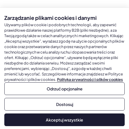
Zarządzanie plikami cookies i danymi
Kalendarze książkowe
Kalendarze Ścienne
Kale
Używamy plików cookie i podobnych technologii, aby zapewnić
prawidłowe działanie naszej platformy B2B (pliki niezbędne), a za
Twoją zgodą także w celach analitycznych i marketingowych. Klikając
Kalendarze książkowe A5
Kalendarze trójdzielne
Kalen
„Akceptuj wszystkie”, wyrażasz zgodę na użycie opcjonalnych plików
cookie oraz przetwarzanie danych przez naszych partnerów
Kalendarze książkowe A4
Kalendarze jednodzielne
Kal
technologicznych w celu analizy ruchu i dopasowania treści oraz
Kalendarze książkowe B5
Kalendarze czterodzielne
Kal
ofert. Klikając „Odrzuć opcjonalne”, używane będą wyłącznie pliki
niezbędne do działania serwisu. Możesz zarządzać swoimi
Kalendarze książkowe A6 i B6
Kalendarze Wieloplanszowe
preferencjami, wybierając „Dostosuj”, a zgodę w każdej chwili
zmienić lub wycofać. Szczegółowe informacje znajdziesz w Polityce
Kalendarze książkowe z własną oprawą
Kalendarze Wielopanszowe, Plakatowe
prywatności i plików cookies.
Polityka prywatności i plików cookies
Odrzuć opcjonalne
Copyright © 2026, Gadżetowy.pl, All Rights Reserved, Platforma
Dostosuj
sprzedaży hurtowej B2B
Dodaj do koszyka
Akceptuj wszystkie