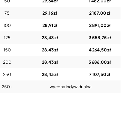
50
29,64 zł
1 482,00 zł
75
29,16 zł
2 187,00 zł
100
28,91 zł
2 891,00 zł
125
28,43 zł
3 553,75 zł
150
28,43 zł
4 264,50 zł
200
28,43 zł
5 686,00 zł
250
28,43 zł
7 107,50 zł
250+
wycena indywidualna