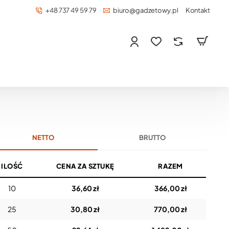
+48 737 49 59 79
biuro@gadzetowy.pl
Kontakt
NETTO
BRUTTO
ILOŚĆ
CENA ZA SZTUKĘ
RAZEM
10
36,60 zł
366,00 zł
25
30,80 zł
770,00 zł