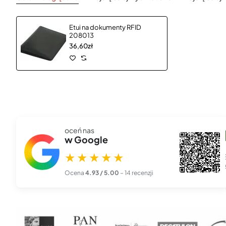
Etui na dokumenty RFID
208013
36,60zł
oceń nas
szef00l 666
w Google
★★★★★
27 lis 2025
★★★★★
Piękna, profesjonalna robota. Zamówiłem kalendarze z logo
firmy i przyszły dokła...
czytaj więcej
Ocena
4.93 / 5.00
– 14 recenzji