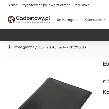
O nas
Przygotowanie plików graficznych
Regulamin
Kategorie
Kalendarze
Etui na dokumenty RFID 208013
home
Et
Ko