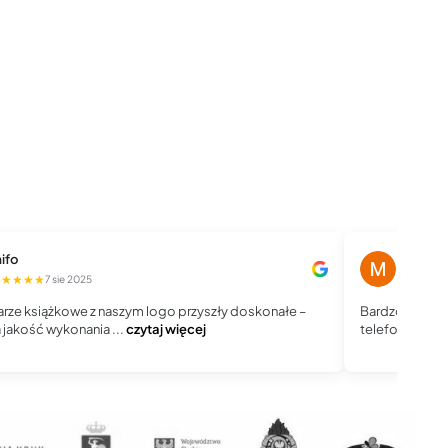
ifo
Magdale
★★★★★
★★★★
7 sie 2025
rze książkowe z naszym logo przyszły doskonałe –
Bardzo dobry 
jakość wykonania ...
czytaj więcej
telefoniczny, j