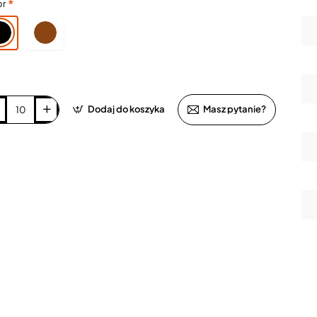
or
Dodaj do koszyka
Masz pytanie?