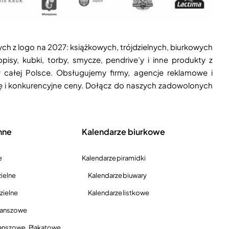
ych z logo na 2027: książkowych, trójdzielnych, biurkowych
isy, kubki, torby, smycze, pendrive’y i inne produkty z
 całej Polsce. Obsługujemy firmy, agencje reklamowe i
ję i konkurencyjne ceny. Dołącz do naszych zadowolonych
nne
Kalendarze biurkowe
e
Kalendarze piramidki
ielne
Kalendarze biuwary
zielne
Kalendarze listkowe
lanszowe
anszowe, Plakatowe