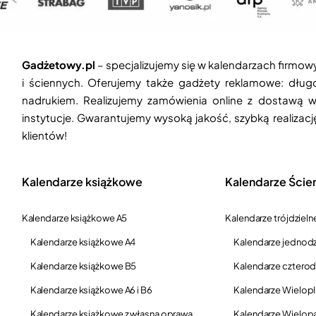
Gadżetowy.pl
– specjalizujemy się w kalendarzach firmow
i ściennych. Oferujemy także gadżety reklamowe: długop
nadrukiem. Realizujemy zamówienia online z dostawą w
instytucje. Gwarantujemy wysoką jakość, szybką realizac
klientów!
Kalendarze książkowe
Kalendarze Ście
Kalendarze książkowe A5
Kalendarze trójdzieln
Kalendarze książkowe A4
Kalendarze jednodz
Kalendarze książkowe B5
Kalendarze czterod
Kalendarze książkowe A6 i B6
Kalendarze Wielop
Kalendarze książkowe z własną oprawą
Kalendarze Wielop