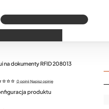
Wszystko
Szukaj…
ui na dokumenty RFID 208013
0 opinii
Napisz opinię
nfiguracja produktu