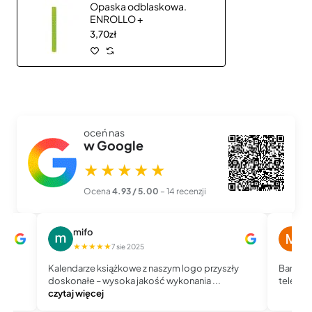
Opaska odblaskowa.
ENROLLO +
3,70zł
oceń nas
w Google
★★★★★
Ocena
4.93 / 5.00
– 14 recenzji
mifo
M
★★★★★
★
7 sie 2025
Kalendarze książkowe z naszym logo przyszły
Bardzo 
doskonałe – wysoka jakość wykonania ...
telefoni
czytaj więcej