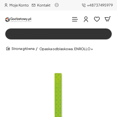
Moje Konto
Kontakt
+48737495979
Wszystko
Szukaj…
Opaska odblaskowa. ENROLLO +
home