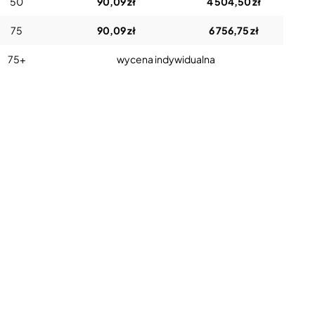
50
90,09 zł
4 504,50 zł
75
90,09 zł
6 756,75 zł
75+
wycena indywidualna