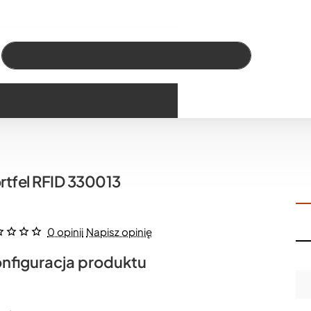
Wszystko
Szukaj…
rtfel RFID 330013
0 opinii
Napisz opinię
nfiguracja produktu