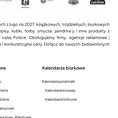
ych z logo na 2027: książkowych, trójdzielnych, biurkowych
isy, kubki, torby, smycze, pendrive’y i inne produkty z
 całej Polsce. Obsługujemy firmy, agencje reklamowe i
ję i konkurencyjne ceny. Dołącz do naszych zadowolonych
nne
Kalendarze biurkowe
e
Kalendarze piramidki
ielne
Kalendarze biuwary
zielne
Kalendarze listkowe
lanszowe
anszowe, Plakatowe