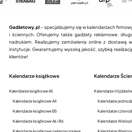
Gadżetowy.pl
– specjalizujemy się w kalendarzach firmow
i ściennych. Oferujemy także gadżety reklamowe: długop
nadrukiem. Realizujemy zamówienia online z dostawą w
instytucje. Gwarantujemy wysoką jakość, szybką realizac
klientów!
Kalendarze książkowe
Kalendarze Ście
Kalendarze książkowe A5
Kalendarze trójdzieln
Kalendarze książkowe A4
Kalendarze jednodz
Kalendarze książkowe B5
Kalendarze czterod
Kalendarze książkowe A6 i B6
Kalendarze Wielop
Kalendarze książkowe z własną oprawą
Kalendarze Wielop