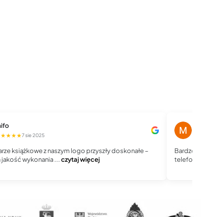
ifo
Magdale
★★★★★
★★★★
7 sie 2025
rze książkowe z naszym logo przyszły doskonałe –
Bardzo dobry 
jakość wykonania ...
czytaj więcej
telefoniczny, j