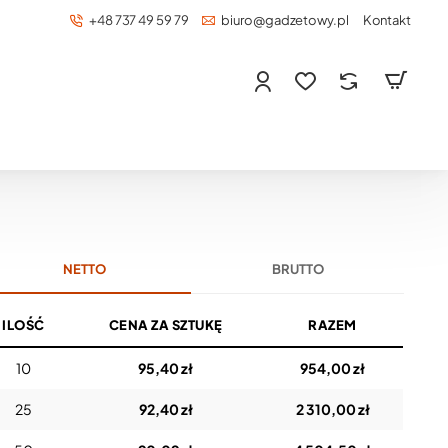
+48 737 49 59 79
biuro@gadzetowy.pl
Kontakt
NETTO
BRUTTO
ILOŚĆ
CENA ZA SZTUKĘ
RAZEM
10
95,40 zł
954,00 zł
25
92,40 zł
2 310,00 zł