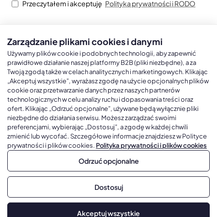
Przeczytałem i akceptuję
Polityka prywatności i RODO
Zarządzanie plikami cookies i danymi
Kalendarze książkowe
Kalendarze Ścienne
Kale
Używamy plików cookie i podobnych technologii, aby zapewnić
prawidłowe działanie naszej platformy B2B (pliki niezbędne), a za
Twoją zgodą także w celach analitycznych i marketingowych. Klikając
Kalendarze książkowe A5
Kalendarze trójdzielne
Kalen
„Akceptuj wszystkie”, wyrażasz zgodę na użycie opcjonalnych plików
cookie oraz przetwarzanie danych przez naszych partnerów
Kalendarze książkowe A4
Kalendarze jednodzielne
Kal
technologicznych w celu analizy ruchu i dopasowania treści oraz
Kalendarze książkowe B5
Kalendarze czterodzielne
Kal
ofert. Klikając „Odrzuć opcjonalne”, używane będą wyłącznie pliki
niezbędne do działania serwisu. Możesz zarządzać swoimi
Kalendarze książkowe A6 i B6
Kalendarze Wieloplanszowe
preferencjami, wybierając „Dostosuj”, a zgodę w każdej chwili
zmienić lub wycofać. Szczegółowe informacje znajdziesz w Polityce
Kalendarze książkowe z własną oprawą
Kalendarze Wielopanszowe, Plakatowe
prywatności i plików cookies.
Polityka prywatności i plików cookies
Odrzuć opcjonalne
Copyright © 2026, Gadżetowy.pl, All Rights Reserved, Platforma
Dostosuj
sprzedaży hurtowej B2B
Dodaj do koszyka
Akceptuj wszystkie