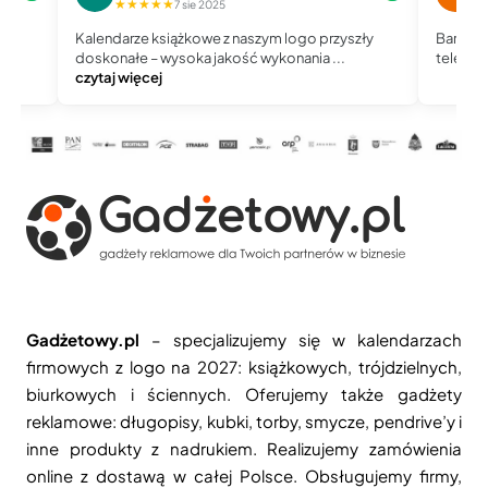
★★★★★
★
7 sie 2025
Kalendarze książkowe z naszym logo przyszły
Bardzo 
doskonałe – wysoka jakość wykonania ...
telefoni
czytaj więcej
Gadżetowy.pl
– specjalizujemy się w kalendarzach
firmowych z logo na 2027: książkowych, trójdzielnych,
biurkowych i ściennych. Oferujemy także gadżety
reklamowe: długopisy, kubki, torby, smycze, pendrive’y i
inne produkty z nadrukiem. Realizujemy zamówienia
online z dostawą w całej Polsce. Obsługujemy firmy,