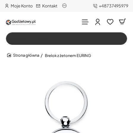
Moje Konto
Kontakt
+48737495979
Wszystko
Szukaj…
Brelok z żetonem EURING
home