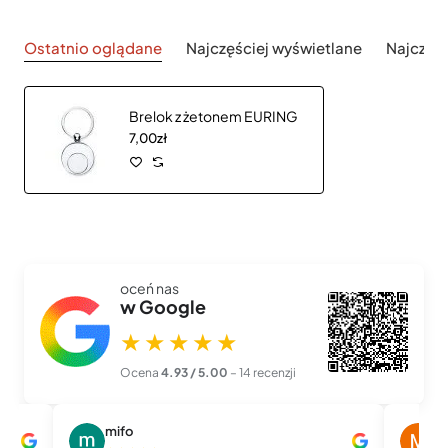
Ostatnio oglądane
Najczęściej wyświetlane
Najczęś
Brelok z żetonem EURING
7,00zł
oceń nas
w Google
★★★★★
Ocena
4.93 / 5.00
– 14 recenzji
mifo
M