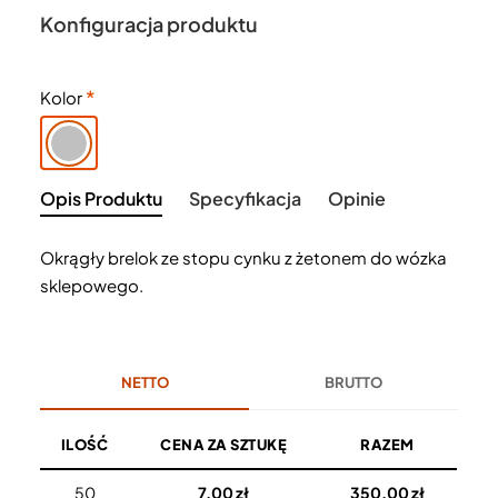
Konfiguracja produktu
Kolor
Opis Produktu
Specyfikacja
Opinie
Okrągły brelok ze stopu cynku z żetonem do wózka
sklepowego.
NETTO
BRUTTO
ILOŚĆ
CENA ZA SZTUKĘ
RAZEM
50
7,00 zł
350,00 zł