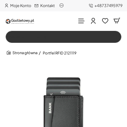
Moje Konto
Kontakt
+48737495979
Wszystko
Szukaj…
Portfel RFID 2121119
home