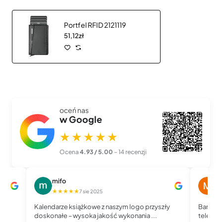
Portfel RFID 2121119
51,12zł
oceń nas
w Google
★★★★★
Ocena
4.93 / 5.00
– 14 recenzji
mifo
M
★★★★★
★
7 sie 2025
Kalendarze książkowe z naszym logo przyszły
Bardzo 
doskonałe – wysoka jakość wykonania ...
telefoni