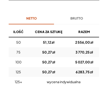
NETTO
BRUTTO
ILOŚĆ
CENA ZA SZTUKĘ
RAZEM
50
51,12 zł
2 556,00 zł
75
50,27 zł
3 770,25 zł
100
50,27 zł
5 027,00 zł
125
50,27 zł
6 283,75 zł
125+
wycena indywidualna