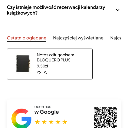
Czy istnieje możliwość rezerwacji kalendarzy
książkowych?
Ostatnio oglądane
Najczęściej wyświetlane
Najczęś
Notes z długopisem
BLOQUERO PLUS
9,50zł
oceń nas
w Google
★★★★★