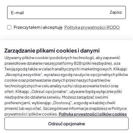
E-
Zapisz
mail
Przeczytałem i akceptuję
Polityka prywatności i RODO
Zarządzanie plikami cookies i danymi
Kalendarze książkowe
Kalendarze Ścienne
Kale
Używamy plików cookie i podobnych technologii, aby zapewnić
prawidłowe działanie naszej platformy B2B (pliki niezbędne), a za
Twoją zgodą także w celach analitycznych i marketingowych. Klikając
Kalendarze książkowe A5
Kalendarze trójdzielne
Kalen
„Akceptuj wszystkie”, wyrażasz zgodę na użycie opcjonalnych plików
cookie oraz przetwarzanie danych przez naszych partnerów
Kalendarze książkowe A4
Kalendarze jednodzielne
Kal
technologicznych w celu analizy ruchu i dopasowania treści oraz
Kalendarze książkowe B5
Kalendarze czterodzielne
Kal
ofert. Klikając „Odrzuć opcjonalne”, używane będą wyłącznie pliki
niezbędne do działania serwisu. Możesz zarządzać swoimi
Kalendarze książkowe A6 i B6
Kalendarze Wieloplanszowe
preferencjami, wybierając „Dostosuj”, a zgodę w każdej chwili
zmienić lub wycofać. Szczegółowe informacje znajdziesz w Polityce
Kalendarze książkowe z własną oprawą
Kalendarze Wielopanszowe, Plakatowe
prywatności i plików cookies.
Polityka prywatności i plików cookies
Odrzuć opcjonalne