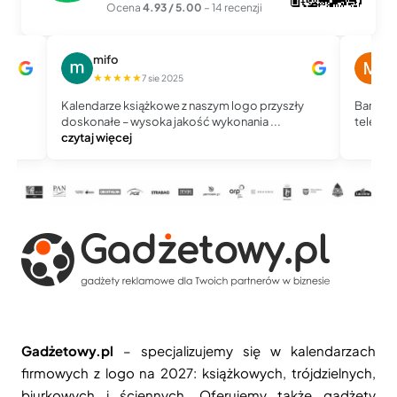
Ocena
4.93 / 5.00
– 14 recenzji
mifo
M
★★★★★
★
7 sie 2025
Kalendarze książkowe z naszym logo przyszły
Bardzo 
doskonałe – wysoka jakość wykonania ...
telefoni
czytaj więcej
Gadżetowy.pl
– specjalizujemy się w kalendarzach
firmowych z logo na 2027: książkowych, trójdzielnych,
biurkowych i ściennych. Oferujemy także gadżety