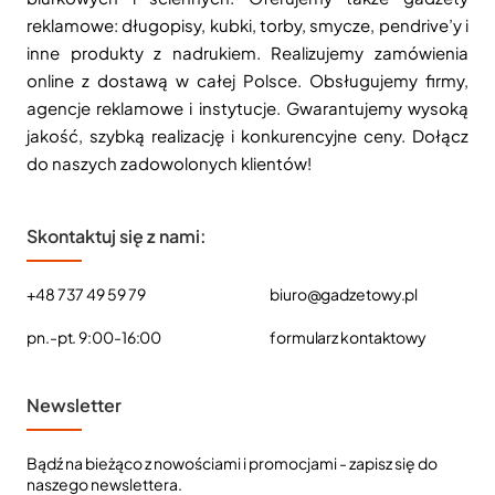
reklamowe: długopisy, kubki, torby, smycze, pendrive’y i
inne produkty z nadrukiem. Realizujemy zamówienia
online z dostawą w całej Polsce. Obsługujemy firmy,
agencje reklamowe i instytucje. Gwarantujemy wysoką
jakość, szybką realizację i konkurencyjne ceny. Dołącz
do naszych zadowolonych klientów!
Skontaktuj się z nami:
+48 737 49 59 79
biuro@gadzetowy.pl
pn.-pt. 9:00-16:00
formularz kontaktowy
Newsletter
Bądź na bieżąco z nowościami i promocjami - zapisz się do
naszego newslettera.