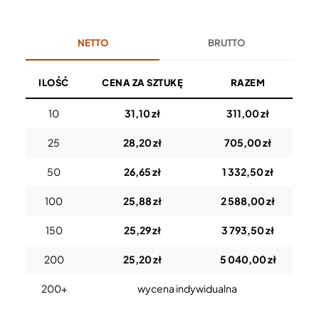
NETTO
BRUTTO
ILOŚĆ
CENA ZA SZTUKĘ
RAZEM
10
31,10 zł
311,00 zł
25
28,20 zł
705,00 zł
50
26,65 zł
1 332,50 zł
100
25,88 zł
2 588,00 zł
150
25,29 zł
3 793,50 zł
200
25,20 zł
5 040,00 zł
200+
wycena indywidualna