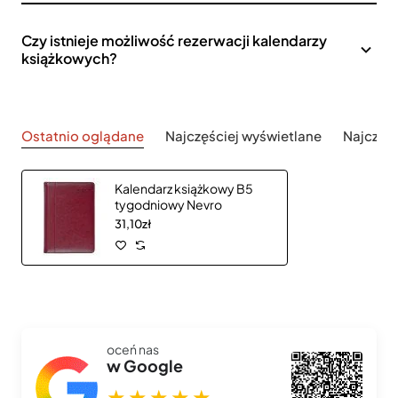
Czy istnieje możliwość rezerwacji kalendarzy
książkowych?
Ostatnio oglądane
Najczęściej wyświetlane
Najczęś
Kalendarz książkowy B5
tygodniowy Nevro
31,10zł
oceń nas
w Google
★★★★★