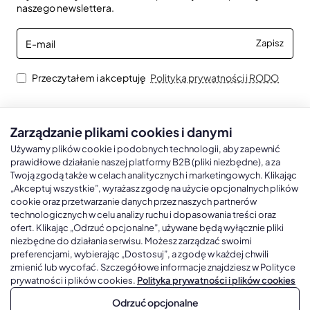
naszego newslettera.
E-
Zapisz
mail
Przeczytałem i akceptuję
Polityka prywatności i RODO
Zarządzanie plikami cookies i danymi
Kalendarze książkowe
Kalendarze Ścienne
Kale
Używamy plików cookie i podobnych technologii, aby zapewnić
prawidłowe działanie naszej platformy B2B (pliki niezbędne), a za
Twoją zgodą także w celach analitycznych i marketingowych. Klikając
Kalendarze książkowe A5
Kalendarze trójdzielne
Kalen
„Akceptuj wszystkie”, wyrażasz zgodę na użycie opcjonalnych plików
cookie oraz przetwarzanie danych przez naszych partnerów
Kalendarze książkowe A4
Kalendarze jednodzielne
Kal
technologicznych w celu analizy ruchu i dopasowania treści oraz
Kalendarze książkowe B5
Kalendarze czterodzielne
Kal
ofert. Klikając „Odrzuć opcjonalne”, używane będą wyłącznie pliki
niezbędne do działania serwisu. Możesz zarządzać swoimi
Kalendarze książkowe A6 i B6
Kalendarze Wieloplanszowe
preferencjami, wybierając „Dostosuj”, a zgodę w każdej chwili
zmienić lub wycofać. Szczegółowe informacje znajdziesz w Polityce
Kalendarze książkowe z własną oprawą
Kalendarze Wielopanszowe, Plakatowe
prywatności i plików cookies.
Polityka prywatności i plików cookies
Odrzuć opcjonalne