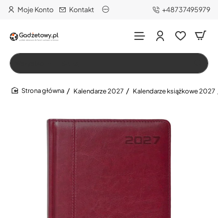
Moje Konto
Kontakt
+48737495979
Wszystko
Szukaj…
Kalendarze 2027
Kalendarze książkowe 2027
home