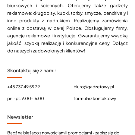
biurkowych i ściennych. Oferujemy także gadżety
reklamowe: długopisy, kubki, torby, smycze, pendrive’y i
inne produkty z nadrukiem. Realizujemy zamówienia
online z dostawą w całej Polsce. Obsługujemy firmy,
agencje reklamowe i instytucje. Gwarantujemy wysoką
jakość, szybką realizację i konkurencyjne ceny. Dołącz
do naszych zadowolonych klientów!
Skontaktuj się z nami:
+48 737 49 59 79
biuro@gadzetowy.pl
pn.-pt. 9:00-16:00
formularz kontaktowy
Newsletter
Bądź na bieżąco z nowościami i promocjami - zapisz się do