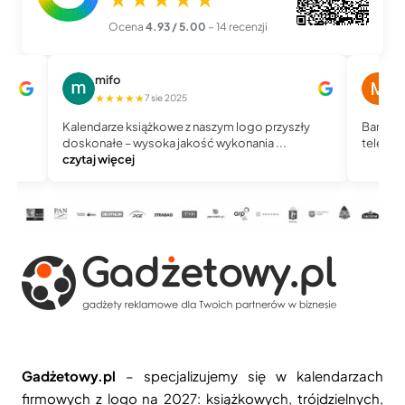
Ocena
4.93 / 5.00
– 14 recenzji
mifo
M
★★★★★
★
7 sie 2025
Kalendarze książkowe z naszym logo przyszły
Bardzo 
doskonałe – wysoka jakość wykonania ...
telefoni
czytaj więcej
Gadżetowy.pl
– specjalizujemy się w kalendarzach
firmowych z logo na 2027: książkowych, trójdzielnych,