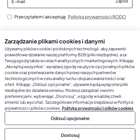
Zapisz
mail
Przeczytałem i akceptuję
Polityka prywatności i RODO
Zarządzanie plikami cookies i danymi
Kalendarze książkowe
Kalendarze Ścienne
Kale
Używamy plików cookie i podobnych technologii, aby zapewnić
prawidłowe działanie naszej platformy B2B (pliki niezbędne), a za
Twoją zgodą także w celach analitycznych i marketingowych. Klikając
Kalendarze książkowe A5
Kalendarze trójdzielne
Kalen
„Akceptuj wszystkie”, wyrażasz zgodę na użycie opcjonalnych plików
cookie oraz przetwarzanie danych przez naszych partnerów
Kalendarze książkowe A4
Kalendarze jednodzielne
Kal
technologicznych w celu analizy ruchu i dopasowania treści oraz
Kalendarze książkowe B5
Kalendarze czterodzielne
Kal
ofert. Klikając „Odrzuć opcjonalne”, używane będą wyłącznie pliki
niezbędne do działania serwisu. Możesz zarządzać swoimi
Kalendarze książkowe A6 i B6
Kalendarze Wieloplanszowe
preferencjami, wybierając „Dostosuj”, a zgodę w każdej chwili
zmienić lub wycofać. Szczegółowe informacje znajdziesz w Polityce
Kalendarze książkowe z własną oprawą
Kalendarze Wielopanszowe, Plakatowe
prywatności i plików cookies.
Polityka prywatności i plików cookies
Odrzuć opcjonalne
Copyright © 2026, Gadżetowy.pl, All Rights Reserved, Platforma
Dostosuj
sprzedaży hurtowej B2B