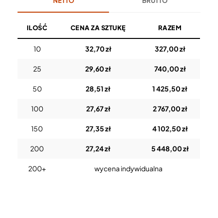
NETTO
BRUTTO
ILOŚĆ
CENA ZA SZTUKĘ
RAZEM
10
32,70 zł
327,00 zł
25
29,60 zł
740,00 zł
50
28,51 zł
1 425,50 zł
100
27,67 zł
2 767,00 zł
150
27,35 zł
4 102,50 zł
200
27,24 zł
5 448,00 zł
200+
wycena indywidualna