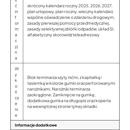
ć
skrócony kalendarz roczny 2025, 2026, 2027,
in
plan urlopowy, plan roczny, wieczny kalendarz,
f
wspólne oświadczenie o zdarzeniu drogowym,
or
zasady pierwszej pomocy przedmedycznej,
m
zasady selektywnej zbiórki odpadów, układ SI,
a
alfabetyczny skorowidz teleadresowy
c
yj
n
a
W
y
Blok terminarza szyty nićmi, z kapitałką i
k
tasiemką w kolorze gumki oraz perforowanymi
o
narożnikami. Narożniki terminarza
ń
zaokrąglone. Zamknięcie na gumkę,
cz
dodatkowa gumka na długopis oraz koperta
e
na wewnętrznej stronie tylnej okładki.
ni
e
Informacje dodatkowe