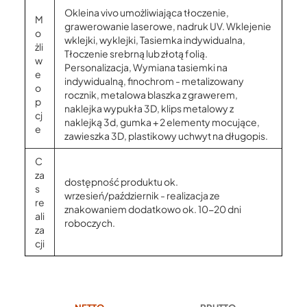
Okleina vivo umożliwiająca tłoczenie,
M
grawerowanie laserowe, nadruk UV. Wklejenie
o
wklejki, wyklejki, Tasiemka indywidualna,
żli
Tłoczenie srebrną lub złotą folią.
w
Personalizacja, Wymiana tasiemki na
e
indywidualną, finochrom - metalizowany
o
rocznik, metalowa blaszka z grawerem,
p
naklejka wypukła 3D, klips metalowy z
cj
naklejką 3d, gumka + 2 elementy mocujące,
e
zawieszka 3D, plastikowy uchwyt na długopis.
C
za
dostępność produktu ok.
s
wrzesień/październik - realizacja ze
re
znakowaniem dodatkowo ok. 10-20 dni
ali
roboczych.
za
cji