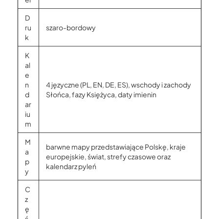
D
ru
szaro-bordowy
k
K
al
e
n
4 języczne (PL, EN, DE, ES), wschody i zachody
d
Słońca, fazy Księżyca, daty imienin
ar
iu
m
M
barwne mapy przedstawiające Polskę, kraje
a
europejskie, świat, strefy czasowe oraz
p
kalendarz pyleń
y
C
z
ę
ś