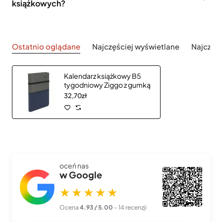
książkowych?
Ostatnio oglądane
Najczęściej wyświetlane
Najczęś
Kalendarz książkowy B5
tygodniowy Ziggo z gumką
32,70zł
oceń nas
w Google
★★★★★
Ocena
4.93 / 5.00
– 14 recenzji