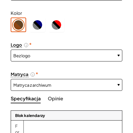
Kolor
Logo
i
Matryca
i
Specyfikacja
Opinie
Blok kalendarzy
F
or