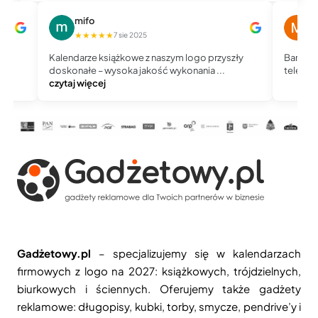
mifo
M
★★★★★
★
7 sie 2025
Kalendarze książkowe z naszym logo przyszły
Bardzo 
doskonałe – wysoka jakość wykonania ...
telefoni
czytaj więcej
Gadżetowy.pl
– specjalizujemy się w kalendarzach
firmowych z logo na 2027: książkowych, trójdzielnych,
biurkowych i ściennych. Oferujemy także gadżety
reklamowe: długopisy, kubki, torby, smycze, pendrive’y i