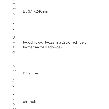
m
at
B5 (171 x 240 mm)
bl
o
k
u
U
kł
tygodniowy, 1 tydzień na 2 stronach (cały
a
tydzień na rozkładówce)
d
O
bj
ęt
152 strony
o
ś
ć
P
a
chamois
pi
er