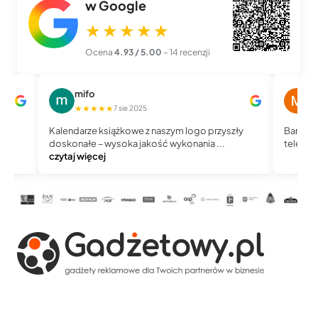
w Google
★★★★★
Ocena
4.93 / 5.00
– 14 recenzji
mifo
M
★★★★★
★
7 sie 2025
Kalendarze książkowe z naszym logo przyszły
Bardzo 
doskonałe – wysoka jakość wykonania ...
telefoni
czytaj więcej