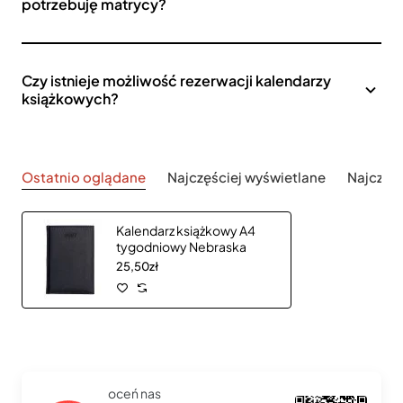
potrzebuję matrycy?
Czy istnieje możliwość rezerwacji kalendarzy
książkowych?
Ostatnio oglądane
Najczęściej wyświetlane
Najczęś
Kalendarz książkowy A4
tygodniowy Nebraska
25,50zł
oceń nas