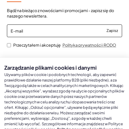
Bądź na bieżąco z nowościami i promocjami - zapisz się do
naszego newslettera.
E-
Zapisz
mail
Przeczytałem i akceptuję
Polityka prywatności i RODO
Zarządzanie plikami cookies i danymi
Kalendarze książkowe
Kalendarze Ścienne
Kale
Używamy plików cookie i podobnych technologii, aby zapewnić
prawidłowe działanie naszej platformy B2B (pliki niezbędne), a za
Twoją zgodą także w celach analitycznych i marketingowych. Klikając
Kalendarze książkowe A5
Kalendarze trójdzielne
Kalen
„Akceptuj wszystkie”, wyrażasz zgodę na użycie opcjonalnych plików
cookie oraz przetwarzanie danych przez naszych partnerów
Kalendarze książkowe A4
Kalendarze jednodzielne
Kal
technologicznych w celu analizy ruchu i dopasowania treści oraz
Kalendarze książkowe B5
Kalendarze czterodzielne
Kal
ofert. Klikając „Odrzuć opcjonalne”, używane będą wyłącznie pliki
niezbędne do działania serwisu. Możesz zarządzać swoimi
Kalendarze książkowe A6 i B6
Kalendarze Wieloplanszowe
preferencjami, wybierając „Dostosuj”, a zgodę w każdej chwili
zmienić lub wycofać. Szczegółowe informacje znajdziesz w Polityce
Kalendarze książkowe z własną oprawą
Kalendarze Wielopanszowe, Plakatowe