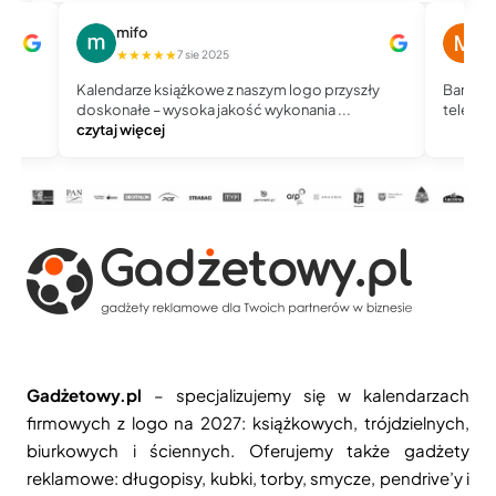
mifo
M
★★★★★
★
7 sie 2025
Kalendarze książkowe z naszym logo przyszły
Bardzo 
doskonałe – wysoka jakość wykonania ...
telefoni
czytaj więcej
Gadżetowy.pl
– specjalizujemy się w kalendarzach
firmowych z logo na 2027: książkowych, trójdzielnych,
biurkowych i ściennych. Oferujemy także gadżety
reklamowe: długopisy, kubki, torby, smycze, pendrive’y i