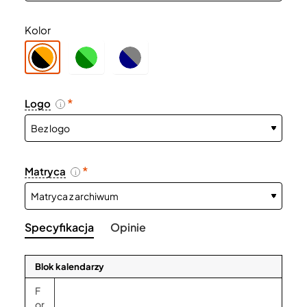
Kolor
Logo
i
Matryca
i
Specyfikacja
Opinie
Blok kalendarzy
F
or