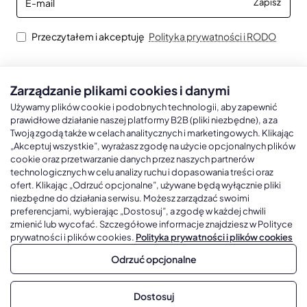
Zapisz
mail
Przeczytałem i akceptuję
Polityka prywatności i RODO
Zarządzanie plikami cookies i danymi
Kalendarze książkowe
Kalendarze Ścienne
Kale
Używamy plików cookie i podobnych technologii, aby zapewnić
prawidłowe działanie naszej platformy B2B (pliki niezbędne), a za
Twoją zgodą także w celach analitycznych i marketingowych. Klikając
Kalendarze książkowe A5
Kalendarze trójdzielne
Kalen
„Akceptuj wszystkie”, wyrażasz zgodę na użycie opcjonalnych plików
cookie oraz przetwarzanie danych przez naszych partnerów
Kalendarze książkowe A4
Kalendarze jednodzielne
Kal
technologicznych w celu analizy ruchu i dopasowania treści oraz
Kalendarze książkowe B5
Kalendarze czterodzielne
Kal
ofert. Klikając „Odrzuć opcjonalne”, używane będą wyłącznie pliki
niezbędne do działania serwisu. Możesz zarządzać swoimi
Kalendarze książkowe A6 i B6
Kalendarze Wieloplanszowe
preferencjami, wybierając „Dostosuj”, a zgodę w każdej chwili
zmienić lub wycofać. Szczegółowe informacje znajdziesz w Polityce
Kalendarze książkowe z własną oprawą
Kalendarze Wielopanszowe, Plakatowe
prywatności i plików cookies.
Polityka prywatności i plików cookies
Odrzuć opcjonalne
Copyright © 2026, Gadżetowy.pl, All Rights Reserved, Platforma
Dostosuj
sprzedaży hurtowej B2B