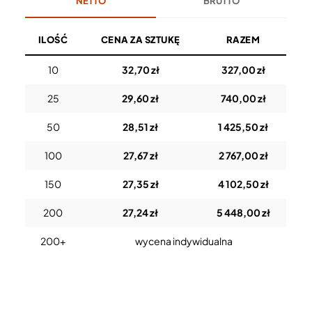
NETTO
BRUTTO
ILOŚĆ
CENA ZA SZTUKĘ
RAZEM
10
32,70 zł
327,00 zł
25
29,60 zł
740,00 zł
50
28,51 zł
1 425,50 zł
100
27,67 zł
2 767,00 zł
150
27,35 zł
4 102,50 zł
200
27,24 zł
5 448,00 zł
200+
wycena indywidualna