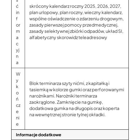
ć
skrócony kalendarz roczny 2025, 2026, 2027,
in
plan urlopowy, plan roczny, wieczny kalendarz,
f
wspólne oświadczenie o zdarzeniu drogowym,
or
zasady pierwszej pomocy przedmedycznej,
m
zasady selektywnej zbiórki odpadów, układ SI,
a
alfabetyczny skorowidz teleadresowy
c
yj
n
a
W
y
Blok terminarza szyty nićmi, z kapitałką i
k
tasiemką w kolorze gumki oraz perforowanymi
o
narożnikami. Narożniki terminarza
ń
zaokrąglone. Zamknięcie na gumkę,
cz
dodatkowa gumka na długopis oraz koperta
e
na wewnętrznej stronie tylnej okładki.
ni
e
Informacje dodatkowe