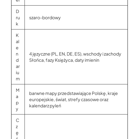
D
ru
szaro-bordowy
k
K
al
e
n
4 języczne (PL, EN, DE, ES), wschody i zachody
d
Słońca, fazy Księżyca, daty imienin
ar
iu
m
M
barwne mapy przedstawiające Polskę, kraje
a
europejskie, świat, strefy czasowe oraz
p
kalendarz pyleń
y
C
z
ę
ś