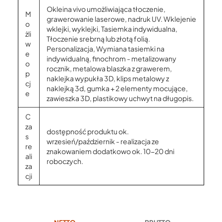
Okleina vivo umożliwiająca tłoczenie,
M
grawerowanie laserowe, nadruk UV. Wklejenie
o
wklejki, wyklejki, Tasiemka indywidualna,
żli
Tłoczenie srebrną lub złotą folią.
w
Personalizacja, Wymiana tasiemki na
e
indywidualną, finochrom - metalizowany
o
rocznik, metalowa blaszka z grawerem,
p
naklejka wypukła 3D, klips metalowy z
cj
naklejką 3d, gumka + 2 elementy mocujące,
e
zawieszka 3D, plastikowy uchwyt na długopis.
C
za
dostępność produktu ok.
s
wrzesień/październik - realizacja ze
re
znakowaniem dodatkowo ok. 10-20 dni
ali
roboczych.
za
cji