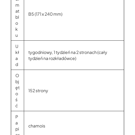
m
at
B5 (171 x 240 mm)
bl
o
k
u
U
kł
tygodniowy, 1 tydzień na 2 stronach (cały
a
tydzień na rozkładówce)
d
O
bj
ęt
152 strony
o
ś
ć
P
a
chamois
pi
er