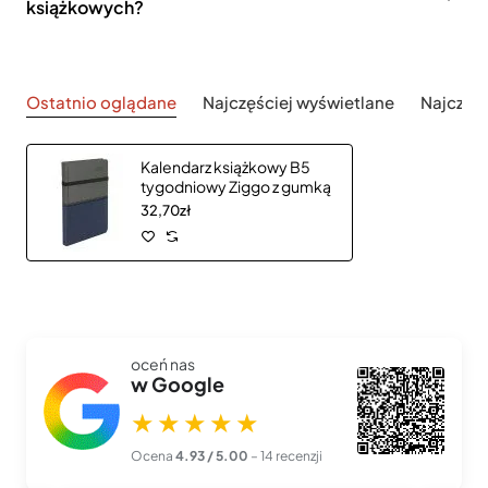
książkowych?
Ostatnio oglądane
Najczęściej wyświetlane
Najczęś
Kalendarz książkowy B5
tygodniowy Ziggo z gumką
32,70zł
oceń nas
w Google
★★★★★
Ocena
4.93 / 5.00
– 14 recenzji