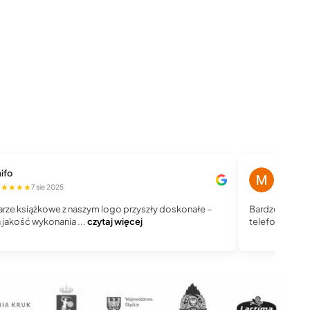
ifo
Magdale
★★★★★
★★★★
7 sie 2025
rze książkowe z naszym logo przyszły doskonałe –
Bardzo dobry 
jakość wykonania ...
czytaj więcej
telefoniczny, j