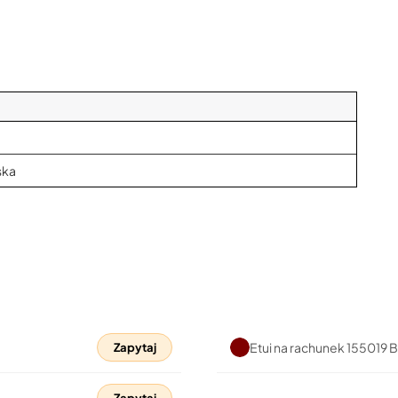
ska
Etui na rachunek 155019
Zapytaj