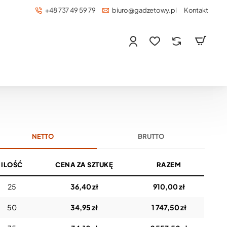
+48 737 49 59 79
biuro@gadzetowy.pl
Kontakt
NETTO
BRUTTO
ILOŚĆ
CENA ZA SZTUKĘ
RAZEM
25
36,40 zł
910,00 zł
50
34,95 zł
1 747,50 zł