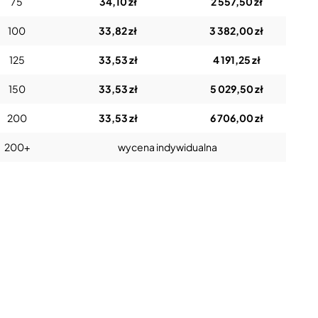
75
34,10 zł
2 557,50 zł
100
33,82 zł
3 382,00 zł
125
33,53 zł
4 191,25 zł
150
33,53 zł
5 029,50 zł
200
33,53 zł
6 706,00 zł
200+
wycena indywidualna