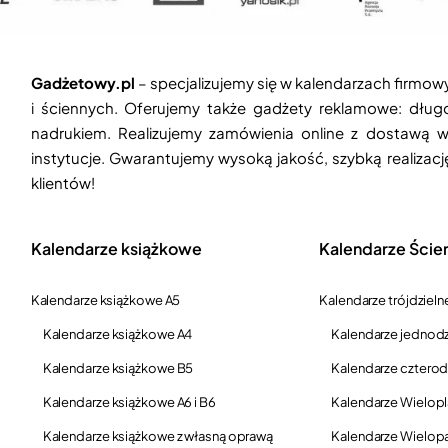
Gadżetowy.pl
– specjalizujemy się w kalendarzach firmow
i ściennych. Oferujemy także gadżety reklamowe: długop
nadrukiem. Realizujemy zamówienia online z dostawą w
instytucje. Gwarantujemy wysoką jakość, szybką realizac
klientów!
Kalendarze książkowe
Kalendarze Ście
Kalendarze książkowe A5
Kalendarze trójdzieln
Kalendarze książkowe A4
Kalendarze jednodz
Kalendarze książkowe B5
Kalendarze czterod
Kalendarze książkowe A6 i B6
Kalendarze Wielop
Kalendarze książkowe z własną oprawą
Kalendarze Wielop