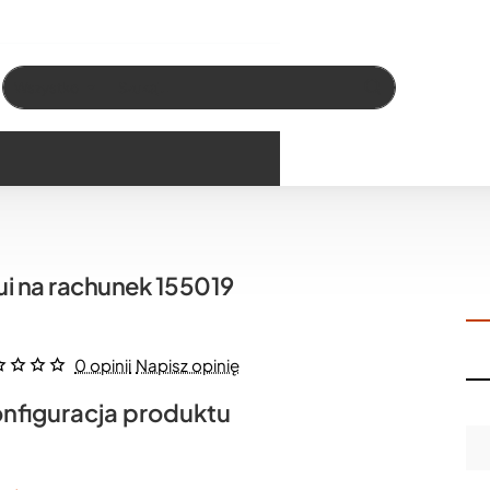
Wszystko
Szukaj…
ui na rachunek 155019
0 opinii
Napisz opinię
nfiguracja produktu