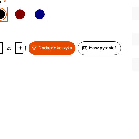
or
Dodaj do koszyka
Masz pytanie?