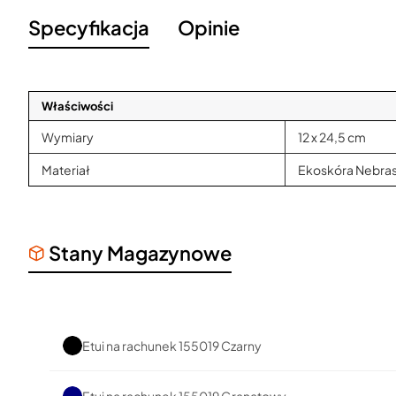
Specyfikacja
Opinie
Właściwości
Wymiary
12 x 24,5 cm
Materiał
Ekoskóra Nebra
Stany Magazynowe
Etui na rachunek 155019 Czarny
Etui na rachunek 155019 Granatowy