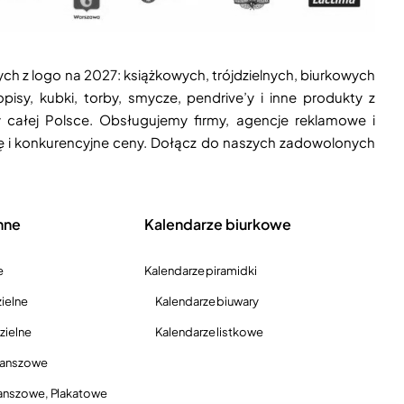
ych z logo na 2027: książkowych, trójdzielnych, biurkowych
isy, kubki, torby, smycze, pendrive’y i inne produkty z
 całej Polsce. Obsługujemy firmy, agencje reklamowe i
ję i konkurencyjne ceny. Dołącz do naszych zadowolonych
nne
Kalendarze biurkowe
e
Kalendarze piramidki
ielne
Kalendarze biuwary
zielne
Kalendarze listkowe
lanszowe
anszowe, Plakatowe