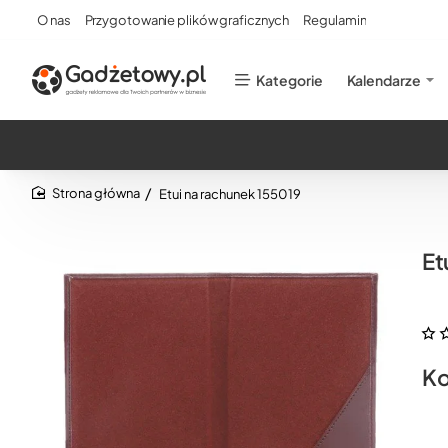
O nas
Przygotowanie plików graficznych
Regulamin
Kategorie
Kalendarze
Etui na rachunek 155019
home
Et
Ko