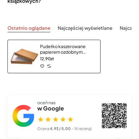
książkowych?
Ostatnio oglądane
Najczęściej wyświetlane
Najczęś
Pudełko kaszerowane
papierem ozdobnym
(26,5x15,5x3,5cm) 450037
12,90zł
oceń nas
w Google
★★★★★
Ocena
4.93 / 5.00
– 14 recenzji