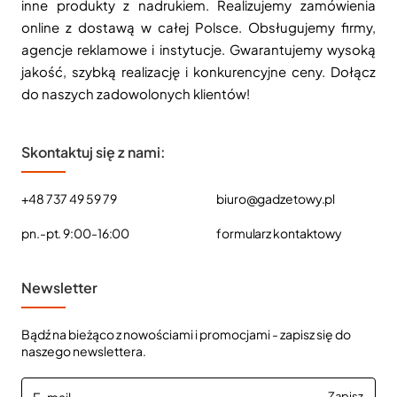
inne produkty z nadrukiem. Realizujemy zamówienia
online z dostawą w całej Polsce. Obsługujemy firmy,
agencje reklamowe i instytucje. Gwarantujemy wysoką
jakość, szybką realizację i konkurencyjne ceny. Dołącz
do naszych zadowolonych klientów!
Skontaktuj się z nami:
+48 737 49 59 79
biuro@gadzetowy.pl
pn.-pt. 9:00-16:00
formularz kontaktowy
Newsletter
Bądź na bieżąco z nowościami i promocjami - zapisz się do
naszego newslettera.
E-
Zapisz