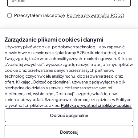
mail
Przeczytałem i akceptuję
Polityka prywatności i RODO
Zarządzanie plikami cookies i danymi
Kalendarze książkowe
Kalendarze Ścienne
Kale
Używamy plików cookie i podobnych technologii, aby zapewnić
prawidłowe działanie naszej platformy B2B (pliki niezbędne), a za
Twoją zgodą także w celach analitycznych i marketingowych. Klikając
Kalendarze książkowe A5
Kalendarze trójdzielne
Kalen
„Akceptuj wszystkie”, wyrażasz zgodę na użycie opcjonalnych plików
cookie oraz przetwarzanie danych przez naszych partnerów
Kalendarze książkowe A4
Kalendarze jednodzielne
Kal
technologicznych w celu analizy ruchu i dopasowania treści oraz
Kalendarze książkowe B5
Kalendarze czterodzielne
Kal
ofert. Klikając „Odrzuć opcjonalne”, używane będą wyłącznie pliki
niezbędne do działania serwisu. Możesz zarządzać swoimi
Kalendarze książkowe A6 i B6
Kalendarze Wieloplanszowe
preferencjami, wybierając „Dostosuj”, a zgodę w każdej chwili
zmienić lub wycofać. Szczegółowe informacje znajdziesz w Polityce
Kalendarze książkowe z własną oprawą
Kalendarze Wielopanszowe, Plakatowe
prywatności i plików cookies.
Polityka prywatności i plików cookies
Odrzuć opcjonalne
Copyright © 2026, Gadżetowy.pl, All Rights Reserved, Platforma
Dostosuj
sprzedaży hurtowej B2B