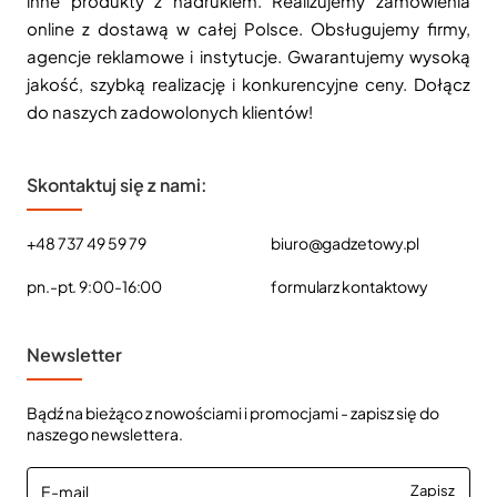
inne produkty z nadrukiem. Realizujemy zamówienia
online z dostawą w całej Polsce. Obsługujemy firmy,
agencje reklamowe i instytucje. Gwarantujemy wysoką
jakość, szybką realizację i konkurencyjne ceny. Dołącz
do naszych zadowolonych klientów!
Skontaktuj się z nami:
+48 737 49 59 79
biuro@gadzetowy.pl
pn.-pt. 9:00-16:00
formularz kontaktowy
Newsletter
Bądź na bieżąco z nowościami i promocjami - zapisz się do
naszego newslettera.
E-
Zapisz