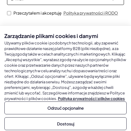
mail
Przeczytałem i akceptuję
Polityka prywatności i RODO
Zarządzanie plikami cookies i danymi
Kalendarze książkowe
Kalendarze Ścienne
Kale
Używamy plików cookie i podobnych technologii, aby zapewnić
prawidłowe działanie naszej platformy B2B (pliki niezbędne), a za
Twoją zgodą także w celach analitycznych i marketingowych. Klikając
Kalendarze książkowe A5
Kalendarze trójdzielne
Kalen
„Akceptuj wszystkie”, wyrażasz zgodę na użycie opcjonalnych plików
cookie oraz przetwarzanie danych przez naszych partnerów
Kalendarze książkowe A4
Kalendarze jednodzielne
Kal
technologicznych w celu analizy ruchu i dopasowania treści oraz
Kalendarze książkowe B5
Kalendarze czterodzielne
Kal
ofert. Klikając „Odrzuć opcjonalne”, używane będą wyłącznie pliki
niezbędne do działania serwisu. Możesz zarządzać swoimi
Kalendarze książkowe A6 i B6
Kalendarze Wieloplanszowe
preferencjami, wybierając „Dostosuj”, a zgodę w każdej chwili
zmienić lub wycofać. Szczegółowe informacje znajdziesz w Polityce
Kalendarze książkowe z własną oprawą
Kalendarze Wielopanszowe, Plakatowe
prywatności i plików cookies.
Polityka prywatności i plików cookies
Odrzuć opcjonalne
Copyright © 2026, Gadżetowy.pl, All Rights Reserved, Platforma
Dostosuj
sprzedaży hurtowej B2B