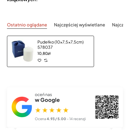
Ostatnio oglądane
Najczęściej wyświetlane
Najczęś
Pudełko (10x7,5x7,5cm)
578037
10,80zł
oceń nas
w Google
★★★★★
Ocena
4.93 / 5.00
– 14 recenzji