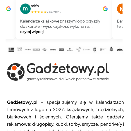
mifo
M
★★★★★
★
7 sie 2025
Kalendarze książkowe z naszym logo przyszły
Bardzo 
doskonałe – wysoka jakość wykonania ...
telefoni
czytaj więcej
Gadżetowy.pl
– specjalizujemy się w kalendarzach
firmowych z logo na 2027: książkowych, trójdzielnych,
biurkowych i ściennych. Oferujemy także gadżety
reklamowe: długopisy, kubki, torby, smycze, pendrive’y i