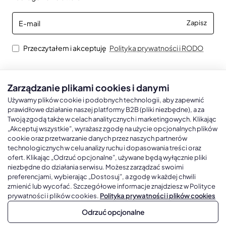
E-
Zapisz
mail
Przeczytałem i akceptuję
Polityka prywatności i RODO
Zarządzanie plikami cookies i danymi
Kalendarze książkowe
Kalendarze Ścienne
Kale
Używamy plików cookie i podobnych technologii, aby zapewnić
prawidłowe działanie naszej platformy B2B (pliki niezbędne), a za
Twoją zgodą także w celach analitycznych i marketingowych. Klikając
Kalendarze książkowe A5
Kalendarze trójdzielne
Kalen
„Akceptuj wszystkie”, wyrażasz zgodę na użycie opcjonalnych plików
cookie oraz przetwarzanie danych przez naszych partnerów
Kalendarze książkowe A4
Kalendarze jednodzielne
Kal
technologicznych w celu analizy ruchu i dopasowania treści oraz
Kalendarze książkowe B5
Kalendarze czterodzielne
Kal
ofert. Klikając „Odrzuć opcjonalne”, używane będą wyłącznie pliki
niezbędne do działania serwisu. Możesz zarządzać swoimi
Kalendarze książkowe A6 i B6
Kalendarze Wieloplanszowe
preferencjami, wybierając „Dostosuj”, a zgodę w każdej chwili
zmienić lub wycofać. Szczegółowe informacje znajdziesz w Polityce
Kalendarze książkowe z własną oprawą
Kalendarze Wielopanszowe, Plakatowe
prywatności i plików cookies.
Polityka prywatności i plików cookies
Odrzuć opcjonalne