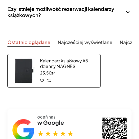
Czy istnieje możliwość rezerwacji kalendarzy
książkowych?
Ostatnio oglądane
Najczęściej wyświetlane
Najczęś
Kalendarz książkowy A5
dzienny MAGNES
25,50zł
oceń nas
w Google
★★★★★