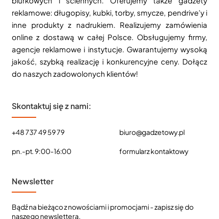
biurkowych i ściennych. Oferujemy także gadżety
reklamowe: długopisy, kubki, torby, smycze, pendrive’y i
inne produkty z nadrukiem. Realizujemy zamówienia
online z dostawą w całej Polsce. Obsługujemy firmy,
agencje reklamowe i instytucje. Gwarantujemy wysoką
jakość, szybką realizację i konkurencyjne ceny. Dołącz
do naszych zadowolonych klientów!
Skontaktuj się z nami:
+48 737 49 59 79
biuro@gadzetowy.pl
pn.-pt. 9:00-16:00
formularz kontaktowy
Newsletter
Bądź na bieżąco z nowościami i promocjami - zapisz się do
naszego newslettera.