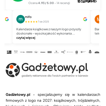
Ocena
4.93 / 5.00
– 14 recenzji
mifo
M
★★★★★
★
7 sie 2025
Kalendarze książkowe z naszym logo przyszły
Bardzo 
doskonałe – wysoka jakość wykonania ...
telefoni
czytaj więcej
Gadżetowy.pl
– specjalizujemy się w kalendarzach
firmowych z logo na 2027: książkowych, trójdzielnych,