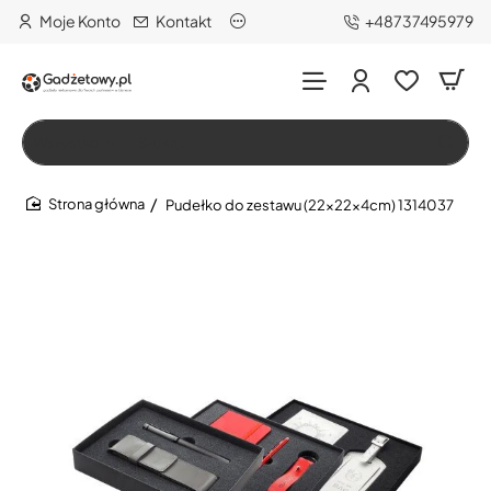
Moje Konto
Kontakt
+48737495979
Wszystko
Szukaj…
Pudełko do zestawu (22x22x4cm) 1314037
home