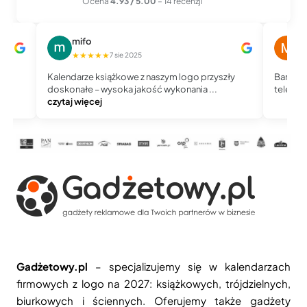
Ocena
4.93 / 5.00
– 14 recenzji
mifo
M
★★★★★
★
7 sie 2025
Kalendarze książkowe z naszym logo przyszły
Bardzo 
doskonałe – wysoka jakość wykonania ...
telefoni
czytaj więcej
Gadżetowy.pl
– specjalizujemy się w kalendarzach
firmowych z logo na 2027: książkowych, trójdzielnych,
biurkowych i ściennych. Oferujemy także gadżety