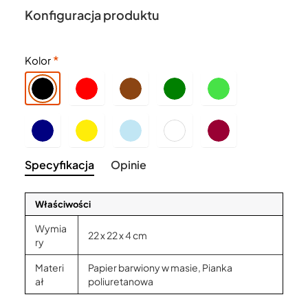
Konfiguracja produktu
Kolor
Specyfikacja
Opinie
Właściwości
Wymia
22 x 22 x 4 cm
ry
Materi
Papier barwiony w masie, Pianka
ał
poliuretanowa