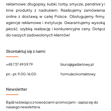
reklamowe: długopisy, kubki, torby, smycze, pendrive’y i
inne produkty z nadrukiem. Realizujemy zamówienia
online z dostawą w całej Polsce. Obsługujemy firmy,
agencje reklamowe i instytucje. Gwarantujemy wysoką
jakość, szybką realizację i konkurencyjne ceny. Dołącz
do naszych zadowolonych klientów!
Skontaktuj się z nami:
+48 737 49 59 79
biuro@gadzetowy.pl
pn.-pt. 9:00-16:00
formularz kontaktowy
Newsletter
Bądź na bieżąco z nowościami i promocjami - zapisz się do
naszego newslettera.