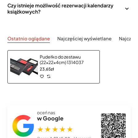
Czy istnieje możliwość rezerwacji kalendarzy
książkowych?
Ostatnio oglądane
Najczęściej wyświetlane
Najczęś
Pudełko do zestawu
(22x22x4cm) 1314037
23,65zł
oceń nas
w Google
★★★★★