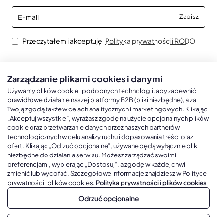
E-
Zapisz
mail
Przeczytałem i akceptuję
Polityka prywatności i RODO
Zarządzanie plikami cookies i danymi
Kalendarze książkowe
Kalendarze Ścienne
Kale
Używamy plików cookie i podobnych technologii, aby zapewnić
prawidłowe działanie naszej platformy B2B (pliki niezbędne), a za
Twoją zgodą także w celach analitycznych i marketingowych. Klikając
Kalendarze książkowe A5
Kalendarze trójdzielne
Kalen
„Akceptuj wszystkie”, wyrażasz zgodę na użycie opcjonalnych plików
cookie oraz przetwarzanie danych przez naszych partnerów
Kalendarze książkowe A4
Kalendarze jednodzielne
Kal
technologicznych w celu analizy ruchu i dopasowania treści oraz
Kalendarze książkowe B5
Kalendarze czterodzielne
Kal
ofert. Klikając „Odrzuć opcjonalne”, używane będą wyłącznie pliki
niezbędne do działania serwisu. Możesz zarządzać swoimi
Kalendarze książkowe A6 i B6
Kalendarze Wieloplanszowe
preferencjami, wybierając „Dostosuj”, a zgodę w każdej chwili
zmienić lub wycofać. Szczegółowe informacje znajdziesz w Polityce
Kalendarze książkowe z własną oprawą
Kalendarze Wielopanszowe, Plakatowe
prywatności i plików cookies.
Polityka prywatności i plików cookies
Odrzuć opcjonalne
Copyright © 2026, Gadżetowy.pl, All Rights Reserved, Platforma