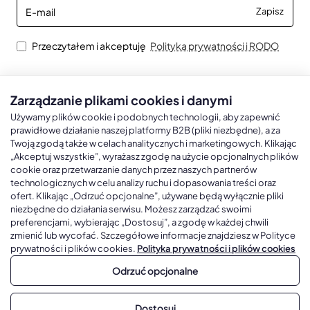
E-
Zapisz
mail
Przeczytałem i akceptuję
Polityka prywatności i RODO
Zarządzanie plikami cookies i danymi
Kalendarze książkowe
Kalendarze Ścienne
Kale
Używamy plików cookie i podobnych technologii, aby zapewnić
prawidłowe działanie naszej platformy B2B (pliki niezbędne), a za
Twoją zgodą także w celach analitycznych i marketingowych. Klikając
Kalendarze książkowe A5
Kalendarze trójdzielne
Kalen
„Akceptuj wszystkie”, wyrażasz zgodę na użycie opcjonalnych plików
cookie oraz przetwarzanie danych przez naszych partnerów
Kalendarze książkowe A4
Kalendarze jednodzielne
Kal
technologicznych w celu analizy ruchu i dopasowania treści oraz
Kalendarze książkowe B5
Kalendarze czterodzielne
Kal
ofert. Klikając „Odrzuć opcjonalne”, używane będą wyłącznie pliki
niezbędne do działania serwisu. Możesz zarządzać swoimi
Kalendarze książkowe A6 i B6
Kalendarze Wieloplanszowe
preferencjami, wybierając „Dostosuj”, a zgodę w każdej chwili
zmienić lub wycofać. Szczegółowe informacje znajdziesz w Polityce
Kalendarze książkowe z własną oprawą
Kalendarze Wielopanszowe, Plakatowe
prywatności i plików cookies.
Polityka prywatności i plików cookies
Odrzuć opcjonalne
Copyright © 2026, Gadżetowy.pl, All Rights Reserved, Platforma
Dostosuj
sprzedaży hurtowej B2B