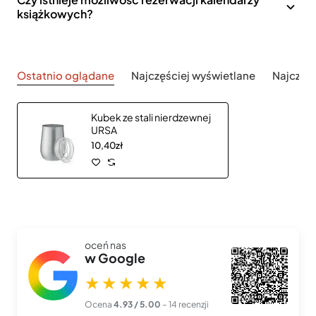
książkowych?
Ostatnio oglądane
Najczęściej wyświetlane
Najczęś
Kubek ze stali nierdzewnej
URSA
10,40zł
oceń nas
w Google
★★★★★
Ocena
4.93 / 5.00
– 14 recenzji