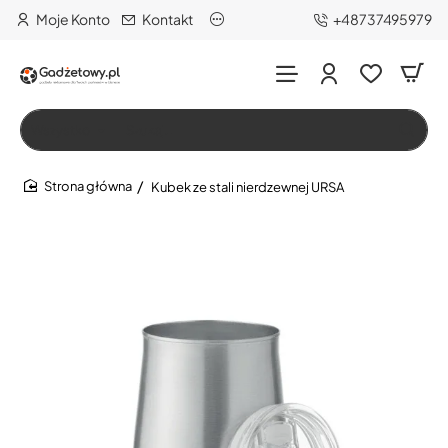
Moje Konto
Kontakt
+48737495979
Wszystko
Szukaj…
Kubek ze stali nierdzewnej URSA
home