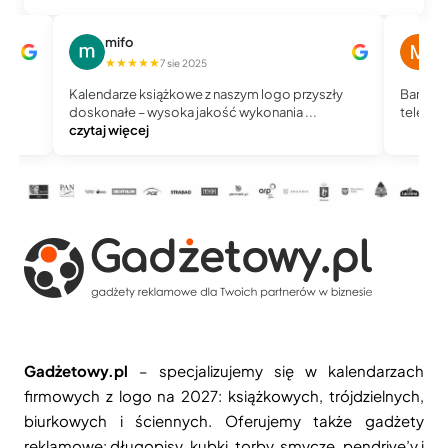
mifo
M
★★★★★
★
7 sie 2025
Kalendarze książkowe z naszym logo przyszły
Bardzo 
doskonałe – wysoka jakość wykonania ...
telefoni
czytaj więcej
Gadżetowy.pl
– specjalizujemy się w kalendarzach
firmowych z logo na 2027: książkowych, trójdzielnych,
biurkowych i ściennych. Oferujemy także gadżety
reklamowe: długopisy, kubki, torby, smycze, pendrive’y i