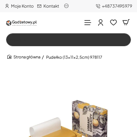
Moje Konto
Kontakt
+48737495979
Wszystko
Szukaj…
Pudełko (13x11x2,5cm) 978117
home