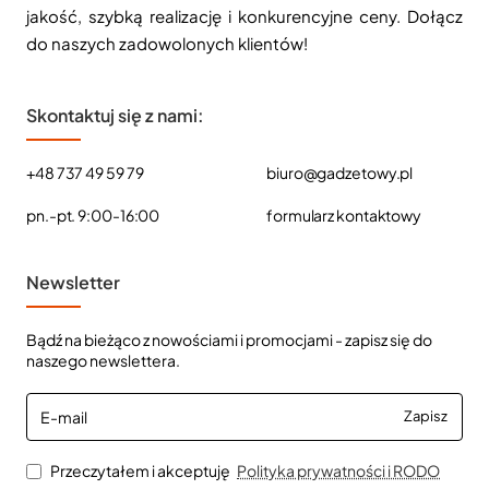
jakość, szybką realizację i konkurencyjne ceny. Dołącz
do naszych zadowolonych klientów!
Skontaktuj się z nami:
+48 737 49 59 79
biuro@gadzetowy.pl
pn.-pt. 9:00-16:00
formularz kontaktowy
Newsletter
Bądź na bieżąco z nowościami i promocjami - zapisz się do
naszego newslettera.
E-
Zapisz
mail
Przeczytałem i akceptuję
Polityka prywatności i RODO