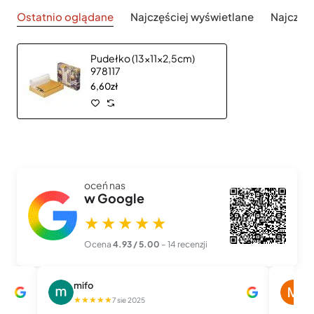
Ostatnio oglądane
Najczęściej wyświetlane
Najczęś
Pudełko (13x11x2,5cm)
978117
6,60zł
oceń nas
w Google
★★★★★
Ocena
4.93 / 5.00
– 14 recenzji
mifo
M
★★★★★
★
7 sie 2025