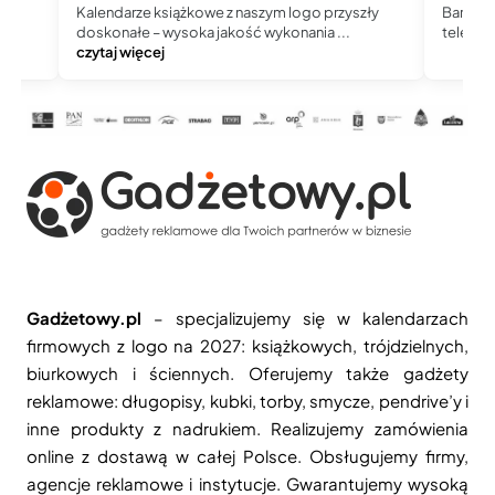
Kalendarze książkowe z naszym logo przyszły
Bardzo 
doskonałe – wysoka jakość wykonania ...
telefoni
czytaj więcej
Gadżetowy.pl
– specjalizujemy się w kalendarzach
firmowych z logo na 2027: książkowych, trójdzielnych,
biurkowych i ściennych. Oferujemy także gadżety
reklamowe: długopisy, kubki, torby, smycze, pendrive’y i
inne produkty z nadrukiem. Realizujemy zamówienia
online z dostawą w całej Polsce. Obsługujemy firmy,
agencje reklamowe i instytucje. Gwarantujemy wysoką