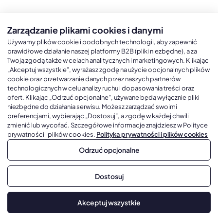
Zarządzanie plikami cookies i danymi
Kalendarze książkowe
Kalendarze Ścienne
Kale
Używamy plików cookie i podobnych technologii, aby zapewnić
prawidłowe działanie naszej platformy B2B (pliki niezbędne), a za
Twoją zgodą także w celach analitycznych i marketingowych. Klikając
Kalendarze książkowe A5
Kalendarze trójdzielne
Kalen
„Akceptuj wszystkie”, wyrażasz zgodę na użycie opcjonalnych plików
cookie oraz przetwarzanie danych przez naszych partnerów
Kalendarze książkowe A4
Kalendarze jednodzielne
Kal
technologicznych w celu analizy ruchu i dopasowania treści oraz
Kalendarze książkowe B5
Kalendarze czterodzielne
Kal
ofert. Klikając „Odrzuć opcjonalne”, używane będą wyłącznie pliki
niezbędne do działania serwisu. Możesz zarządzać swoimi
Kalendarze książkowe A6 i B6
Kalendarze Wieloplanszowe
preferencjami, wybierając „Dostosuj”, a zgodę w każdej chwili
zmienić lub wycofać. Szczegółowe informacje znajdziesz w Polityce
Kalendarze książkowe z własną oprawą
Kalendarze Wielopanszowe, Plakatowe
prywatności i plików cookies.
Polityka prywatności i plików cookies
Odrzuć opcjonalne
Copyright © 2026, Gadżetowy.pl, All Rights Reserved, Platforma
Dostosuj
sprzedaży hurtowej B2B
Dodaj do koszyka
Akceptuj wszystkie