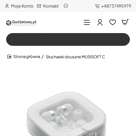
Moje Konto
Kontakt
+48737495979
Wszystko
Szukaj…
Słuchawki douszne MUSISOFT C
home