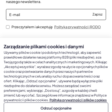
naszego newslettera.
E-
Zapisz
mail
Przeczytałem i akceptuję
Polityka prywatności i RODO
Zarządzanie plikami cookies i danymi
Kalendarze książkowe
Kalendarze Ścienne
Kale
Używamy plików cookie i podobnych technologii, aby zapewnić
prawidłowe działanie naszej platformy B2B (pliki niezbędne), a za
Twoją zgodą także w celach analitycznych i marketingowych. Klikając
Kalendarze książkowe A5
Kalendarze trójdzielne
Kalen
„Akceptuj wszystkie”, wyrażasz zgodę na użycie opcjonalnych plików
cookie oraz przetwarzanie danych przez naszych partnerów
Kalendarze książkowe A4
Kalendarze jednodzielne
Kal
technologicznych w celu analizy ruchu i dopasowania treści oraz
Kalendarze książkowe B5
Kalendarze czterodzielne
Kal
ofert. Klikając „Odrzuć opcjonalne”, używane będą wyłącznie pliki
niezbędne do działania serwisu. Możesz zarządzać swoimi
Kalendarze książkowe A6 i B6
Kalendarze Wieloplanszowe
preferencjami, wybierając „Dostosuj”, a zgodę w każdej chwili
zmienić lub wycofać. Szczegółowe informacje znajdziesz w Polityce
Kalendarze książkowe z własną oprawą
Kalendarze Wielopanszowe, Plakatowe
prywatności i plików cookies.
Polityka prywatności i plików cookies
Odrzuć opcjonalne