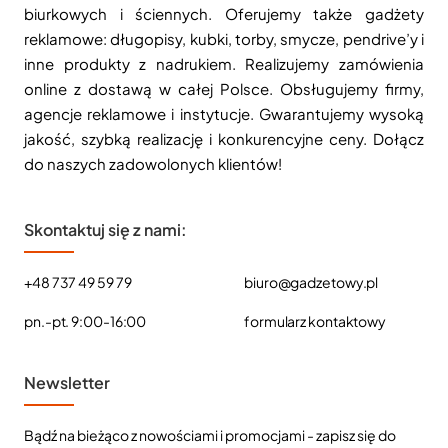
biurkowych i ściennych. Oferujemy także gadżety
reklamowe: długopisy, kubki, torby, smycze, pendrive’y i
inne produkty z nadrukiem. Realizujemy zamówienia
online z dostawą w całej Polsce. Obsługujemy firmy,
agencje reklamowe i instytucje. Gwarantujemy wysoką
jakość, szybką realizację i konkurencyjne ceny. Dołącz
do naszych zadowolonych klientów!
Skontaktuj się z nami:
+48 737 49 59 79
biuro@gadzetowy.pl
pn.-pt. 9:00-16:00
formularz kontaktowy
Newsletter
Bądź na bieżąco z nowościami i promocjami - zapisz się do