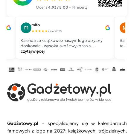
Ocena
4.93 / 5.00
– 14 recenzji
mifo
M
★★★★★
★
7 sie 2025
Kalendarze książkowe z naszym logo przyszły
Bardzo 
doskonałe – wysoka jakość wykonania ...
telefoni
czytaj więcej
Gadżetowy.pl
– specjalizujemy się w kalendarzach
firmowych z logo na 2027: książkowych, trójdzielnych,