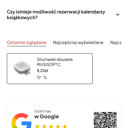
Czy istnieje możliwość rezerwacji kalendarzy
książkowych?
Ostatnio oglądane
Najczęściej wyświetlane
Najczęś
Słuchawki douszne
MUSISOFT C
8,20zł
oceń nas
w Google
★★★★★