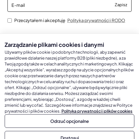
E-
Zapisz
mail
Przeczytałem i akceptuję
Polityka prywatności i RODO
Zarządzanie plikami cookies i danymi
Kalendarze książkowe
Kalendarze Ścienne
Kale
Używamy plików cookie i podobnych technologii, aby zapewnić
prawidłowe działanie naszej platformy B2B (pliki niezbędne), a za
Twoją zgodą także w celach analitycznych i marketingowych. Klikając
Kalendarze książkowe A5
Kalendarze trójdzielne
Kalen
„Akceptuj wszystkie”, wyrażasz zgodę na użycie opcjonalnych plików
cookie oraz przetwarzanie danych przez naszych partnerów
Kalendarze książkowe A4
Kalendarze jednodzielne
Kal
technologicznych w celu analizy ruchu i dopasowania treści oraz
Kalendarze książkowe B5
Kalendarze czterodzielne
Kal
ofert. Klikając „Odrzuć opcjonalne”, używane będą wyłącznie pliki
niezbędne do działania serwisu. Możesz zarządzać swoimi
Kalendarze książkowe A6 i B6
Kalendarze Wieloplanszowe
preferencjami, wybierając „Dostosuj”, a zgodę w każdej chwili
zmienić lub wycofać. Szczegółowe informacje znajdziesz w Polityce
Kalendarze książkowe z własną oprawą
Kalendarze Wielopanszowe, Plakatowe
prywatności i plików cookies.
Polityka prywatności i plików cookies
Odrzuć opcjonalne
Copyright © 2026, Gadżetowy.pl, All Rights Reserved, Platforma
Dostosuj
sprzedaży hurtowej B2B