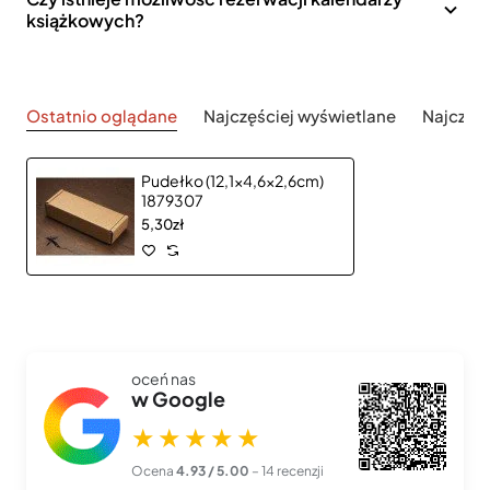
książkowych?
Ostatnio oglądane
Najczęściej wyświetlane
Najczęś
Pudełko (12,1x4,6x2,6cm)
1879307
5,30zł
oceń nas
w Google
★★★★★
Ocena
4.93 / 5.00
– 14 recenzji