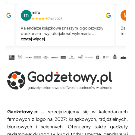
mifo
M
★★★★★
★
7 sie 2025
Kalendarze książkowe z naszym logo przyszły
Bardzo 
doskonałe – wysoka jakość wykonania ...
telefoni
czytaj więcej
Gadżetowy.pl
– specjalizujemy się w kalendarzach
firmowych z logo na 2027: książkowych, trójdzielnych,
biurkowych i ściennych. Oferujemy także gadżety
reklamowe: długopisy, kubki, torby, smycze, pendrive’y i