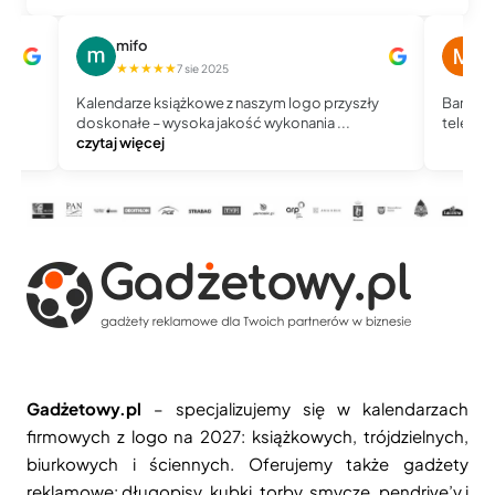
mifo
M
★★★★★
★
7 sie 2025
Kalendarze książkowe z naszym logo przyszły
Bardzo 
doskonałe – wysoka jakość wykonania ...
telefoni
czytaj więcej
Gadżetowy.pl
– specjalizujemy się w kalendarzach
firmowych z logo na 2027: książkowych, trójdzielnych,
biurkowych i ściennych. Oferujemy także gadżety
reklamowe: długopisy, kubki, torby, smycze, pendrive’y i