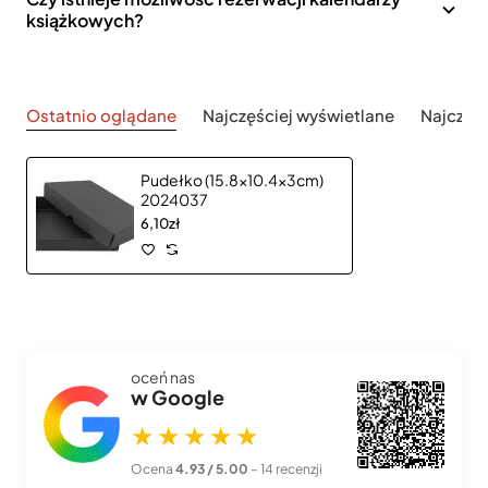
książkowych?
Ostatnio oglądane
Najczęściej wyświetlane
Najczęś
Pudełko (15.8x10.4x3cm)
2024037
6,10zł
oceń nas
w Google
★★★★★
Ocena
4.93 / 5.00
– 14 recenzji