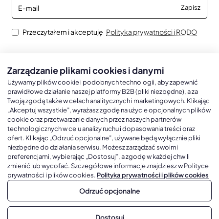
E-
Zapisz
mail
Przeczytałem i akceptuję
Polityka prywatności i RODO
Zarządzanie plikami cookies i danymi
Kalendarze książkowe
Kalendarze Ścienne
Kale
Używamy plików cookie i podobnych technologii, aby zapewnić
prawidłowe działanie naszej platformy B2B (pliki niezbędne), a za
Twoją zgodą także w celach analitycznych i marketingowych. Klikając
Kalendarze książkowe A5
Kalendarze trójdzielne
Kalen
„Akceptuj wszystkie”, wyrażasz zgodę na użycie opcjonalnych plików
cookie oraz przetwarzanie danych przez naszych partnerów
Kalendarze książkowe A4
Kalendarze jednodzielne
Kal
technologicznych w celu analizy ruchu i dopasowania treści oraz
Kalendarze książkowe B5
Kalendarze czterodzielne
Kal
ofert. Klikając „Odrzuć opcjonalne”, używane będą wyłącznie pliki
niezbędne do działania serwisu. Możesz zarządzać swoimi
Kalendarze książkowe A6 i B6
Kalendarze Wieloplanszowe
preferencjami, wybierając „Dostosuj”, a zgodę w każdej chwili
zmienić lub wycofać. Szczegółowe informacje znajdziesz w Polityce
Kalendarze książkowe z własną oprawą
Kalendarze Wielopanszowe, Plakatowe
prywatności i plików cookies.
Polityka prywatności i plików cookies
Odrzuć opcjonalne
Copyright © 2026, Gadżetowy.pl, All Rights Reserved, Platforma
Dostosuj
sprzedaży hurtowej B2B