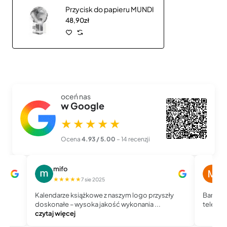
Przycisk do papieru MUNDI
48,90zł
oceń nas
w Google
★★★★★
Ocena
4.93 / 5.00
– 14 recenzji
mifo
M
★★★★★
★
7 sie 2025
Kalendarze książkowe z naszym logo przyszły
Bardzo 
doskonałe – wysoka jakość wykonania ...
telefoni
czytaj więcej