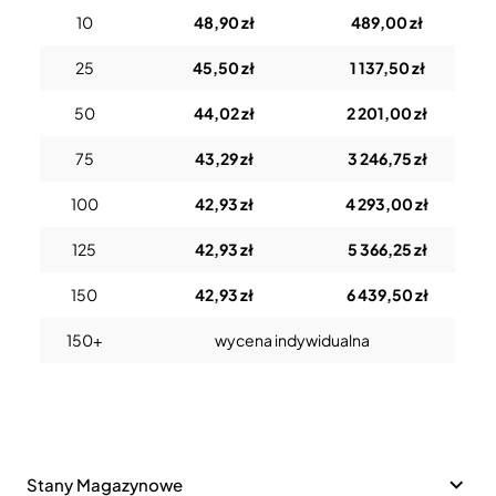
10
48,90 zł
489,00 zł
25
45,50 zł
1 137,50 zł
50
44,02 zł
2 201,00 zł
75
43,29 zł
3 246,75 zł
100
42,93 zł
4 293,00 zł
125
42,93 zł
5 366,25 zł
150
42,93 zł
6 439,50 zł
150+
wycena indywidualna
Stany Magazynowe