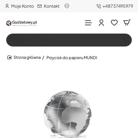
Moje Konto
Kontakt
+48737495979
Wszystko
Szukaj…
Przycisk do papieru MUNDI
home