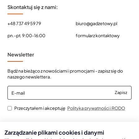
Skontaktuj się z nami:
+48 737 49 59 79
biuro@gadzetowy.pl
pn.-pt. 9:00-16:00
formularz kontaktowy
Newsletter
Bądź na bieżąco z nowościami i promocjami - zapisz się do
naszego newslettera.
E-
Zapisz
mail
Przeczytałem i akceptuję
Polityka prywatności i RODO
Zarządzanie plikami cookies i danymi
Kalendarze książkowe
Kalendarze Ścienne
Kale