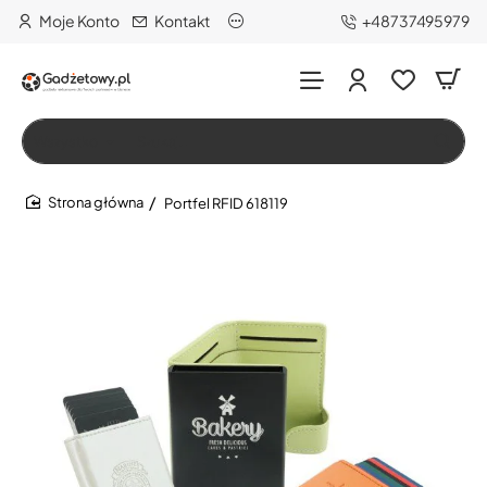
Moje Konto
Kontakt
+48737495979
Wszystko
Szukaj…
Portfel RFID 618119
home