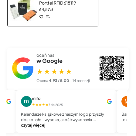
Portfel RFID 618119
64,57zł
oceń nas
w Google
★★★★★
Ocena
4.93 / 5.00
– 14 recenzji
mifo
M
★★★★★
★
7 sie 2025
Kalendarze książkowe z naszym logo przyszły
Bardzo 
doskonałe – wysoka jakość wykonania ...
telefoni
czytaj więcej