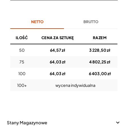
NETTO
BRUTTO
ILOŚĆ
CENA ZA SZTUKĘ
RAZEM
50
64,57 zł
3 228,50 zł
75
64,03 zł
4 802,25 zł
100
64,03 zł
6 403,00 zł
100+
wycena indywidualna
Stany Magazynowe