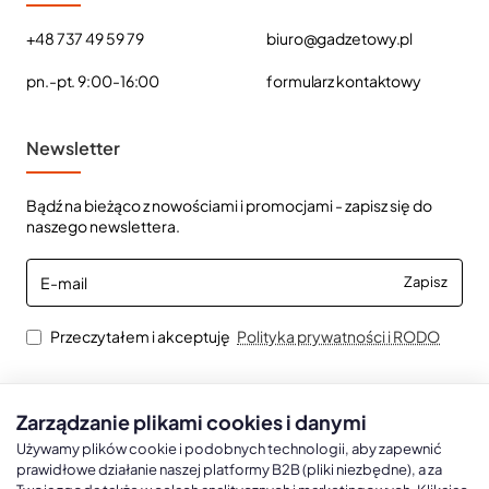
+48 737 49 59 79
biuro@gadzetowy.pl
pn.-pt. 9:00-16:00
formularz kontaktowy
Newsletter
Bądź na bieżąco z nowościami i promocjami - zapisz się do
naszego newslettera.
E-
Zapisz
mail
Przeczytałem i akceptuję
Polityka prywatności i RODO
Zarządzanie plikami cookies i danymi
Kalendarze książkowe
Kalendarze Ścienne
Kale
Używamy plików cookie i podobnych technologii, aby zapewnić
prawidłowe działanie naszej platformy B2B (pliki niezbędne), a za