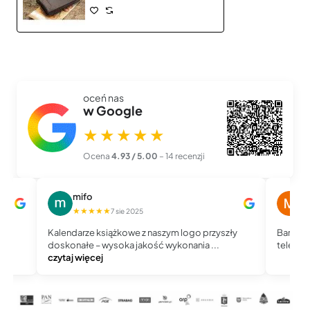
oceń nas
w Google
★★★★★
Ocena
4.93 / 5.00
– 14 recenzji
mifo
M
★★★★★
★
7 sie 2025
Kalendarze książkowe z naszym logo przyszły
Bardzo 
doskonałe – wysoka jakość wykonania ...
telefoni
czytaj więcej