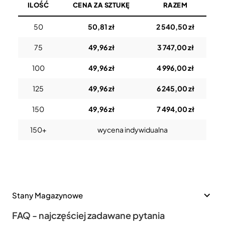
ILOŚĆ
CENA ZA SZTUKĘ
RAZEM
50
50,81 zł
2 540,50 zł
75
49,96 zł
3 747,00 zł
100
49,96 zł
4 996,00 zł
125
49,96 zł
6 245,00 zł
150
49,96 zł
7 494,00 zł
150+
wycena indywidualna
Stany Magazynowe
FAQ - najczęściej zadawane pytania