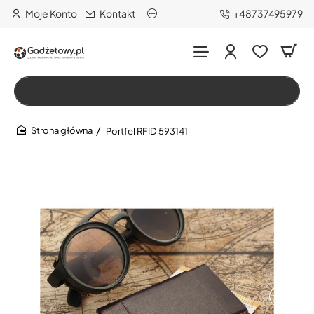
Moje Konto
Kontakt
+48737495979
Wszystko
Szukaj…
Portfel RFID 593141
home