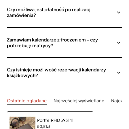
Czy możliwa jest płatność po realizacji
zamówienia?
Zamawiam kalendarze z tłoczeniem - czy
potrzebuję matrycy?
Czy istnieje możliwość rezerwacji kalendarzy
książkowych?
Ostatnio oglądane
Najczęściej wyświetlane
Najczęś
Portfel RFID 593141
50,81zł