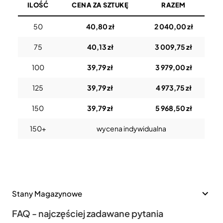
ILOŚĆ
CENA ZA SZTUKĘ
RAZEM
50
40,80 zł
2 040,00 zł
75
40,13 zł
3 009,75 zł
100
39,79 zł
3 979,00 zł
125
39,79 zł
4 973,75 zł
150
39,79 zł
5 968,50 zł
150+
wycena indywidualna
Stany Magazynowe
FAQ - najczęściej zadawane pytania