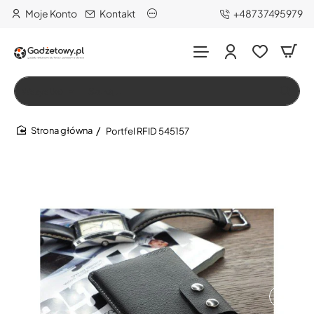
Moje Konto
Kontakt
+48737495979
Wszystko
Szukaj…
Portfel RFID 545157
home