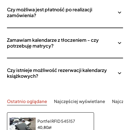
Czy możliwa jest płatność po realizacji
zamówienia?
Zamawiam kalendarze z tłoczeniem - czy
potrzebuję matrycy?
Czy istnieje możliwość rezerwacji kalendarzy
książkowych?
Ostatnio oglądane
Najczęściej wyświetlane
Najczęś
Portfel RFID 545157
40,80zł