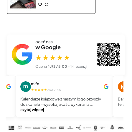
oceń nas
w Google
★★★★★
Ocena
4.93 / 5.00
– 14 recenzji
mifo
M
★★★★★
★
7 sie 2025
Kalendarze książkowe z naszym logo przyszły
Bardzo 
doskonałe – wysoka jakość wykonania ...
telefoni
czytaj więcej