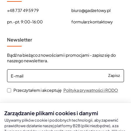
+48 737 49 59 79
biuro@gadzetowy.pl
pn.-pt. 9:00-16:00
formularz kontaktowy
Newsletter
Bądź na bieżąco z nowościami i promocjami - zapisz się do
naszego newslettera.
E-
Zapisz
mail
Przeczytałem i akceptuję
Polityka prywatności i RODO
Zarządzanie plikami cookies i danymi
Kalendarze książkowe
Kalendarze Ścienne
Kale
Używamy plików cookie i podobnych technologii, aby zapewnić
prawidłowe działanie naszej platformy B2B (pliki niezbędne), a za