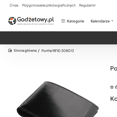
O nas
Przygotowanie plików graficznych
Regulamin
Kategorie
Kalendarze
Portfel RFID 308013
home
Po
Ko