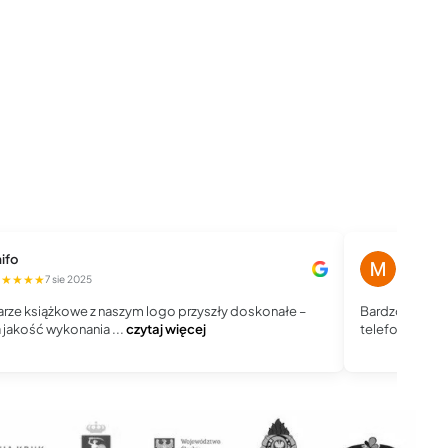
ifo
Magdale
★★★★★
★★★★
7 sie 2025
rze książkowe z naszym logo przyszły doskonałe –
Bardzo dobry 
jakość wykonania ...
czytaj więcej
telefoniczny, j