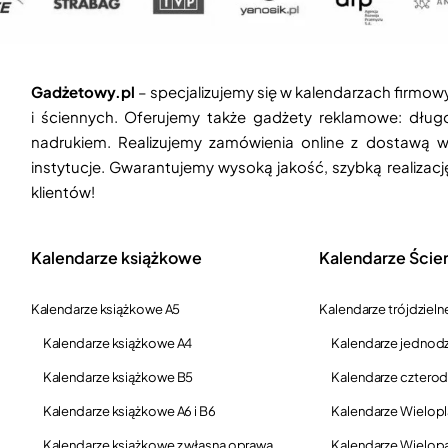
Gadżetowy.pl
– specjalizujemy się w kalendarzach firmow
i ściennych. Oferujemy także gadżety reklamowe: długop
nadrukiem. Realizujemy zamówienia online z dostawą w
instytucje. Gwarantujemy wysoką jakość, szybką realizac
klientów!
Kalendarze książkowe
Kalendarze Ście
Kalendarze książkowe A5
Kalendarze trójdzieln
Kalendarze książkowe A4
Kalendarze jednodz
Kalendarze książkowe B5
Kalendarze czterod
Kalendarze książkowe A6 i B6
Kalendarze Wielop
Kalendarze książkowe z własną oprawą
Kalendarze Wielop