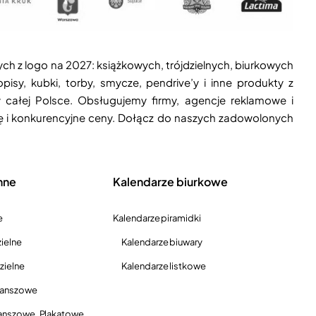
ych z logo na 2027: książkowych, trójdzielnych, biurkowych
isy, kubki, torby, smycze, pendrive’y i inne produkty z
 całej Polsce. Obsługujemy firmy, agencje reklamowe i
ję i konkurencyjne ceny. Dołącz do naszych zadowolonych
nne
Kalendarze biurkowe
e
Kalendarze piramidki
ielne
Kalendarze biuwary
zielne
Kalendarze listkowe
lanszowe
anszowe, Plakatowe