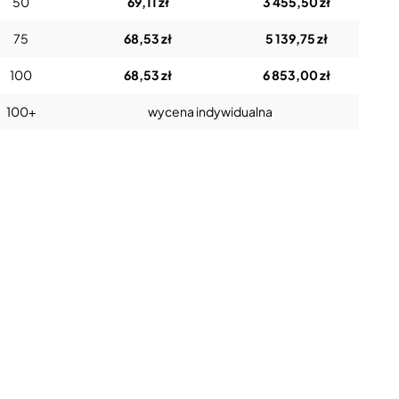
50
69,11 zł
3 455,50 zł
75
68,53 zł
5 139,75 zł
100
68,53 zł
6 853,00 zł
100+
wycena indywidualna