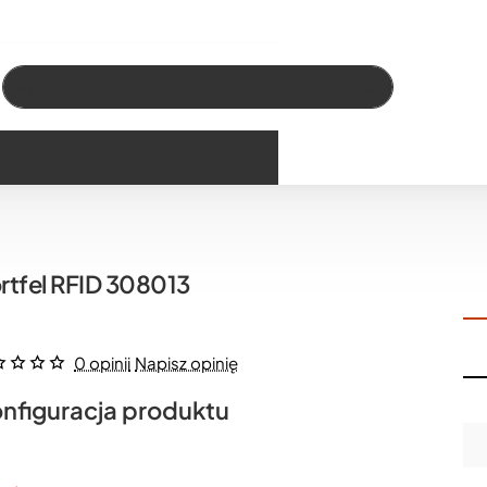
Wszystko
Szukaj…
rtfel RFID 308013
0 opinii
Napisz opinię
nfiguracja produktu