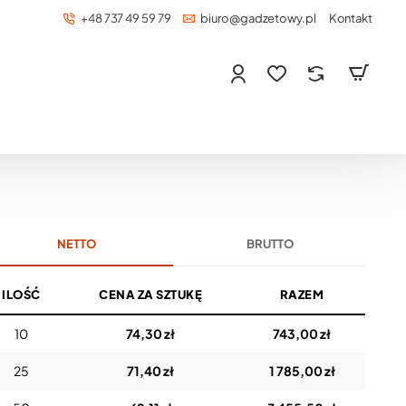
+48 737 49 59 79
biuro@gadzetowy.pl
Kontakt
NETTO
BRUTTO
ILOŚĆ
CENA ZA SZTUKĘ
RAZEM
10
74,30 zł
743,00 zł
25
71,40 zł
1 785,00 zł