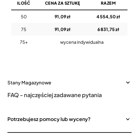
ILOŚĆ
CENA ZA SZTUKĘ
RAZEM
50
91,09 zł
4 554,50 zł
75
91,09 zł
6 831,75 zł
75+
wycena indywidualna
Stany Magazynowe
FAQ - najczęściej zadawane pytania
Potrzebujesz pomocy lub wyceny?