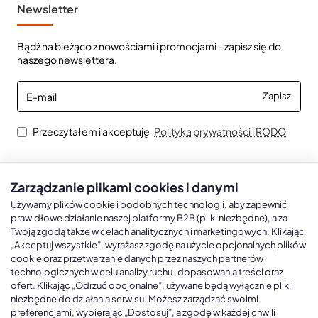
Newsletter
Bądź na bieżąco z nowościami i promocjami - zapisz się do
naszego newslettera.
E-
Zapisz
mail
Przeczytałem i akceptuję
Polityka prywatności i RODO
Zarządzanie plikami cookies i danymi
Kalendarze książkowe
Kalendarze Ścienne
Kale
Używamy plików cookie i podobnych technologii, aby zapewnić
prawidłowe działanie naszej platformy B2B (pliki niezbędne), a za
Twoją zgodą także w celach analitycznych i marketingowych. Klikając
Kalendarze książkowe A5
Kalendarze trójdzielne
Kalen
„Akceptuj wszystkie”, wyrażasz zgodę na użycie opcjonalnych plików
cookie oraz przetwarzanie danych przez naszych partnerów
Kalendarze książkowe A4
Kalendarze jednodzielne
Kal
technologicznych w celu analizy ruchu i dopasowania treści oraz
Kalendarze książkowe B5
Kalendarze czterodzielne
Kal
ofert. Klikając „Odrzuć opcjonalne”, używane będą wyłącznie pliki
niezbędne do działania serwisu. Możesz zarządzać swoimi
Kalendarze książkowe A6 i B6
Kalendarze Wieloplanszowe
preferencjami, wybierając „Dostosuj”, a zgodę w każdej chwili