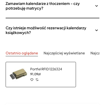
Zamawiam kalendarze z tłoczeniem - czy
potrzebuję matrycy?
Czy istnieje możliwość rezerwacji kalendarzy
książkowych?
Ostatnio oglądane
Najczęściej wyświetlane
Najczęś
Portfel RFID 1226324
91,09zł