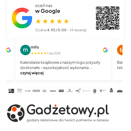
oceń nas
w Google
★★★★★
Ocena
4.93 / 5.00
– 14 recenzji
mifo
M
★★★★★
★
7 sie 2025
Kalendarze książkowe z naszym logo przyszły
Bardzo 
doskonałe – wysoka jakość wykonania ...
telefoni
czytaj więcej