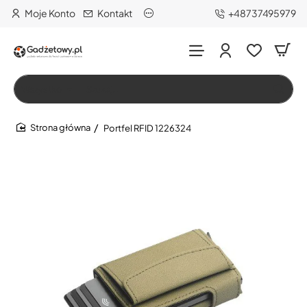
Moje Konto
Kontakt
+48737495979
Wszystko
Szukaj…
Portfel RFID 1226324
home