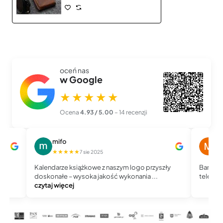
oceń nas
w Google
★★★★★
Ocena
4.93 / 5.00
– 14 recenzji
mifo
M
★★★★★
★
7 sie 2025
Kalendarze książkowe z naszym logo przyszły
Bardzo 
doskonałe – wysoka jakość wykonania ...
telefoni
czytaj więcej