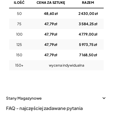
ILOŚĆ
CENA ZA SZTUKĘ
RAZEM
50
48,60 zł
2 430,00 zł
75
47,79 zł
3 584,25 zł
100
47,79 zł
4 779,00 zł
125
47,79 zł
5 973,75 zł
150
47,79 zł
7 168,50 zł
150+
wycena indywidualna
Stany Magazynowe
FAQ - najczęściej zadawane pytania