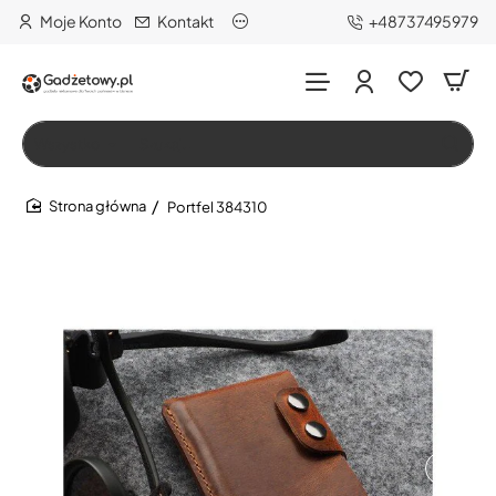
Moje Konto
Kontakt
+48737495979
Wszystko
Szukaj…
Portfel 384310
home