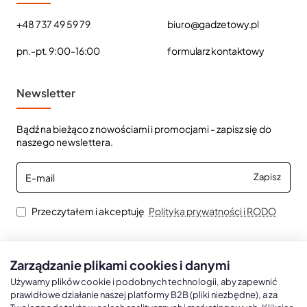
+48 737 49 59 79
biuro@gadzetowy.pl
pn.-pt. 9:00-16:00
formularz kontaktowy
Newsletter
Bądź na bieżąco z nowościami i promocjami - zapisz się do
naszego newslettera.
E-
Zapisz
mail
Przeczytałem i akceptuję
Polityka prywatności i RODO
Zarządzanie plikami cookies i danymi
Kalendarze książkowe
Kalendarze Ścienne
Kale
Używamy plików cookie i podobnych technologii, aby zapewnić
prawidłowe działanie naszej platformy B2B (pliki niezbędne), a za