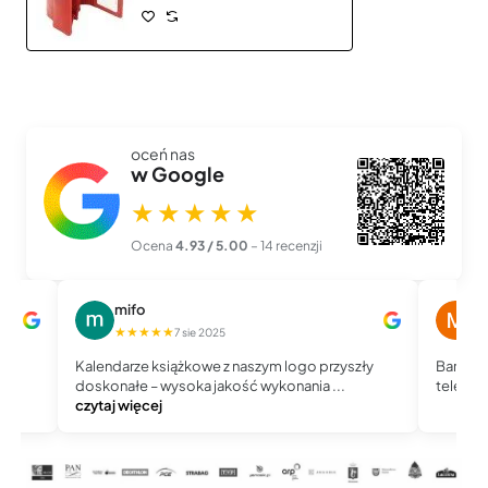
oceń nas
w Google
★★★★★
Ocena
4.93 / 5.00
– 14 recenzji
mifo
M
★★★★★
★
7 sie 2025
Kalendarze książkowe z naszym logo przyszły
Bardzo 
doskonałe – wysoka jakość wykonania ...
telefoni
czytaj więcej