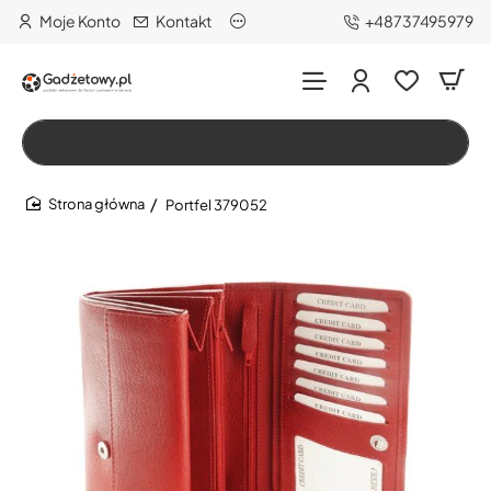
Moje Konto
Kontakt
+48737495979
Wszystko
Szukaj…
Portfel 379052
home