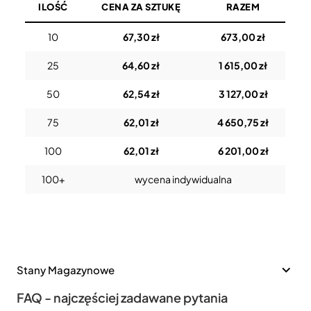
ILOŚĆ
CENA ZA SZTUKĘ
RAZEM
10
67,30 zł
673,00 zł
25
64,60 zł
1 615,00 zł
50
62,54 zł
3 127,00 zł
75
62,01 zł
4 650,75 zł
100
62,01 zł
6 201,00 zł
100+
wycena indywidualna
Stany Magazynowe
FAQ - najczęściej zadawane pytania