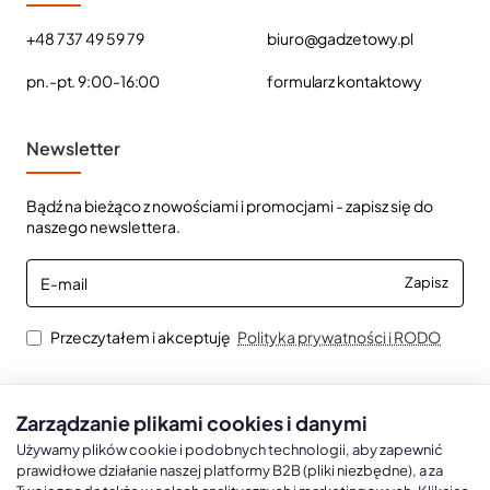
+48 737 49 59 79
biuro@gadzetowy.pl
pn.-pt. 9:00-16:00
formularz kontaktowy
Newsletter
Bądź na bieżąco z nowościami i promocjami - zapisz się do
naszego newslettera.
E-
Zapisz
mail
Przeczytałem i akceptuję
Polityka prywatności i RODO
Zarządzanie plikami cookies i danymi
Kalendarze książkowe
Kalendarze Ścienne
Kale
Używamy plików cookie i podobnych technologii, aby zapewnić
prawidłowe działanie naszej platformy B2B (pliki niezbędne), a za