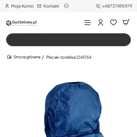
Moje Konto
Kontakt
+48737495979
Wszystko
Szukaj…
Plecak-torebka 1245154
home