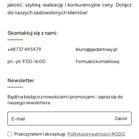
jakość, szybką realizację i konkurencyjne ceny. Dołącz
do naszych zadowolonych klientów!
Skontaktuj się z nami:
+48 737 49 59 79
biuro@gadzetowy.pl
pn.-pt. 9:00-16:00
formularz kontaktowy
Newsletter
Bądź na bieżąco z nowościami i promocjami - zapisz się do
naszego newslettera.
E-
Zapisz
mail
Przeczytałem i akceptuję
Polityka prywatności i RODO