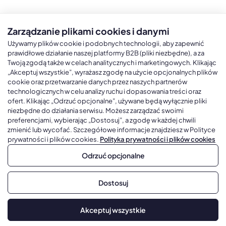
Zarządzanie plikami cookies i danymi
Kalendarze książkowe
Kalendarze Ścienne
Kale
Używamy plików cookie i podobnych technologii, aby zapewnić
prawidłowe działanie naszej platformy B2B (pliki niezbędne), a za
Twoją zgodą także w celach analitycznych i marketingowych. Klikając
Kalendarze książkowe A5
Kalendarze trójdzielne
Kalen
„Akceptuj wszystkie”, wyrażasz zgodę na użycie opcjonalnych plików
cookie oraz przetwarzanie danych przez naszych partnerów
Kalendarze książkowe A4
Kalendarze jednodzielne
Kal
technologicznych w celu analizy ruchu i dopasowania treści oraz
Kalendarze książkowe B5
Kalendarze czterodzielne
Kal
ofert. Klikając „Odrzuć opcjonalne”, używane będą wyłącznie pliki
niezbędne do działania serwisu. Możesz zarządzać swoimi
Kalendarze książkowe A6 i B6
Kalendarze Wieloplanszowe
preferencjami, wybierając „Dostosuj”, a zgodę w każdej chwili
zmienić lub wycofać. Szczegółowe informacje znajdziesz w Polityce
Kalendarze książkowe z własną oprawą
Kalendarze Wielopanszowe, Plakatowe
prywatności i plików cookies.
Polityka prywatności i plików cookies
Odrzuć opcjonalne
Copyright © 2026, Gadżetowy.pl, All Rights Reserved, Platforma
Dostosuj
sprzedaży hurtowej B2B
Dodaj do koszyka
Akceptuj wszystkie