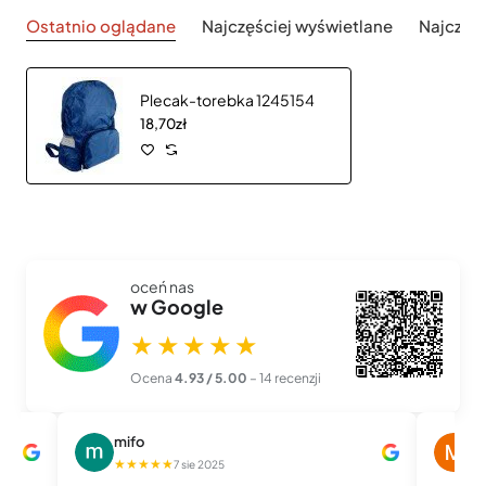
Ostatnio oglądane
Najczęściej wyświetlane
Najczęś
Plecak-torebka 1245154
18,70zł
oceń nas
w Google
★★★★★
Ocena
4.93 / 5.00
– 14 recenzji
mifo
M
★★★★★
★
7 sie 2025