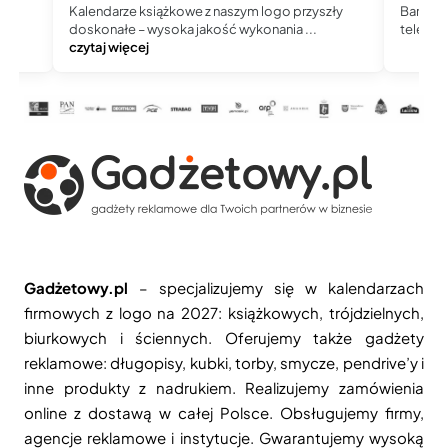
Kalendarze książkowe z naszym logo przyszły
Bardzo 
doskonałe – wysoka jakość wykonania ...
telefoni
czytaj więcej
Gadżetowy.pl
– specjalizujemy się w kalendarzach
firmowych z logo na 2027: książkowych, trójdzielnych,
biurkowych i ściennych. Oferujemy także gadżety
reklamowe: długopisy, kubki, torby, smycze, pendrive’y i
inne produkty z nadrukiem. Realizujemy zamówienia
online z dostawą w całej Polsce. Obsługujemy firmy,
agencje reklamowe i instytucje. Gwarantujemy wysoką