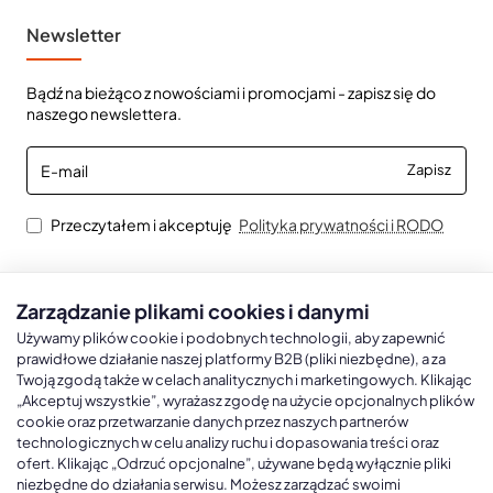
Newsletter
Bądź na bieżąco z nowościami i promocjami - zapisz się do
naszego newslettera.
E-
Zapisz
mail
Przeczytałem i akceptuję
Polityka prywatności i RODO
Zarządzanie plikami cookies i danymi
Kalendarze książkowe
Kalendarze Ścienne
Kale
Używamy plików cookie i podobnych technologii, aby zapewnić
prawidłowe działanie naszej platformy B2B (pliki niezbędne), a za
Twoją zgodą także w celach analitycznych i marketingowych. Klikając
Kalendarze książkowe A5
Kalendarze trójdzielne
Kalen
„Akceptuj wszystkie”, wyrażasz zgodę na użycie opcjonalnych plików
cookie oraz przetwarzanie danych przez naszych partnerów
Kalendarze książkowe A4
Kalendarze jednodzielne
Kal
technologicznych w celu analizy ruchu i dopasowania treści oraz
Kalendarze książkowe B5
Kalendarze czterodzielne
Kal
ofert. Klikając „Odrzuć opcjonalne”, używane będą wyłącznie pliki
niezbędne do działania serwisu. Możesz zarządzać swoimi