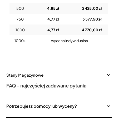
500
4,85 zł
2 425,00 zł
750
4,77 zł
3 577,50 zł
1000
4,77 zł
4 770,00 zł
1000+
wycena indywidualna
Stany Magazynowe
FAQ - najczęściej zadawane pytania
Potrzebujesz pomocy lub wyceny?