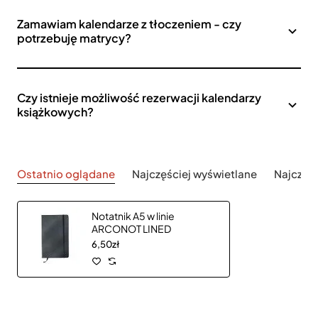
Zamawiam kalendarze z tłoczeniem - czy
potrzebuję matrycy?
Czy istnieje możliwość rezerwacji kalendarzy
książkowych?
Ostatnio oglądane
Najczęściej wyświetlane
Najczęś
Notatnik A5 w linie
ARCONOT LINED
6,50zł