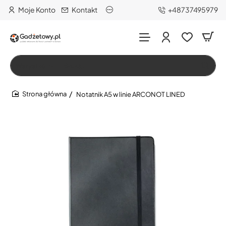
Moje Konto
Kontakt
+48737495979
Wszystko
Szukaj…
Notatnik A5 w linie ARCONOT LINED
home