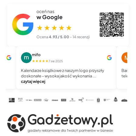
oceń nas
w Google
★★★★★
Ocena
4.93 / 5.00
– 14 recenzji
mifo
M
★★★★★
★
7 sie 2025
Kalendarze książkowe z naszym logo przyszły
Bardzo 
doskonałe – wysoka jakość wykonania ...
telefoni
czytaj więcej