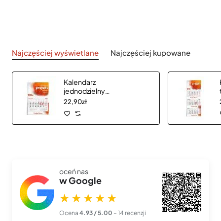
Najczęściej wyświetlane
Najczęściej kupowane
Kalendarz
jednodzielny
CLASSIC płaską
22,90zł
główką
oceń nas
w Google
★★★★★
Ocena
4.93 / 5.00
– 14 recenzji