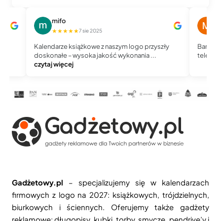
mifo
M
★★★★★
★
7 sie 2025
Kalendarze książkowe z naszym logo przyszły
Bardzo 
doskonałe – wysoka jakość wykonania ...
telefoni
czytaj więcej
Gadżetowy.pl
– specjalizujemy się w kalendarzach
firmowych z logo na 2027: książkowych, trójdzielnych,
biurkowych i ściennych. Oferujemy także gadżety
reklamowe: długopisy, kubki, torby, smycze, pendrive’y i