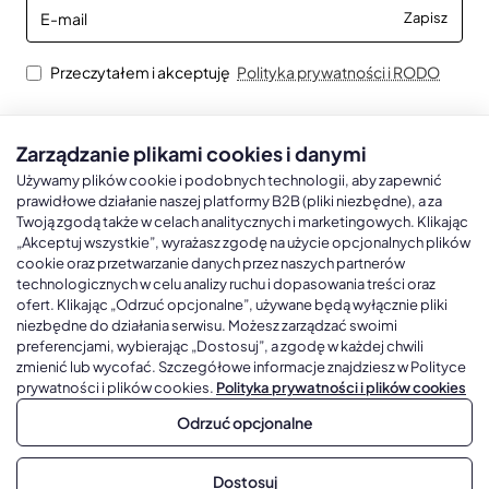
E-
Zapisz
mail
Przeczytałem i akceptuję
Polityka prywatności i RODO
Zarządzanie plikami cookies i danymi
Kalendarze książkowe
Kalendarze Ścienne
Kale
Używamy plików cookie i podobnych technologii, aby zapewnić
prawidłowe działanie naszej platformy B2B (pliki niezbędne), a za
Twoją zgodą także w celach analitycznych i marketingowych. Klikając
Kalendarze książkowe A5
Kalendarze trójdzielne
Kalen
„Akceptuj wszystkie”, wyrażasz zgodę na użycie opcjonalnych plików
cookie oraz przetwarzanie danych przez naszych partnerów
Kalendarze książkowe A4
Kalendarze jednodzielne
Kal
technologicznych w celu analizy ruchu i dopasowania treści oraz
ofert. Klikając „Odrzuć opcjonalne”, używane będą wyłącznie pliki
Kalendarze książkowe B5
Kalendarze czterodzielne
Kal
niezbędne do działania serwisu. Możesz zarządzać swoimi
Kalendarze książkowe A6 i B6
Kalendarze Wieloplanszowe
preferencjami, wybierając „Dostosuj”, a zgodę w każdej chwili
zmienić lub wycofać. Szczegółowe informacje znajdziesz w Polityce
Kalendarze książkowe z własną oprawą
Kalendarze Wielopanszowe, Plakatowe
prywatności i plików cookies.
Polityka prywatności i plików cookies
Odrzuć opcjonalne
Copyright © 2026, Gadżetowy.pl, All Rights Reserved, Platforma
Dostosuj
sprzedaży hurtowej B2B