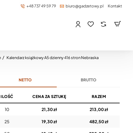
+48 737 49 59 79
biuro@gadzetowy.pl
Kontakt
n
Kalendarz książkowy A5 dzienny 416 stron Nebraska
NETTO
BRUTTO
ILOŚĆ
CENA ZA SZTUKĘ
RAZEM
10
21,30 zł
213,00 zł
25
19,30 zł
482,50 zł