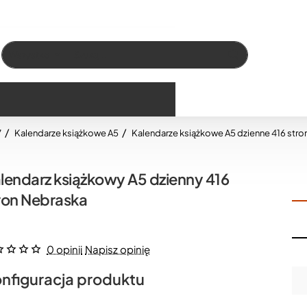
Wszystko
Szukaj…
7
Kalendarze książkowe A5
Kalendarze książkowe A5 dzienne 416 stro
lendarz książkowy A5 dzienny 416
ron Nebraska
0 opinii
Napisz opinię
nfiguracja produktu