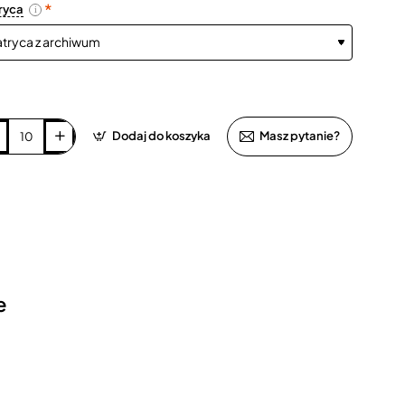
ryca
i
Dodaj do koszyka
Masz pytanie?
e