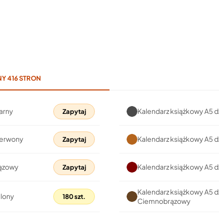
Y 416 STRON
arny
Kalendarz książkowy A5 d
Zapytaj
zerwony
Kalendarz książkowy A5 d
Zapytaj
rązowy
Kalendarz książkowy A5 
Zapytaj
Kalendarz książkowy A5 d
elony
180 szt.
Ciemnobrązowy