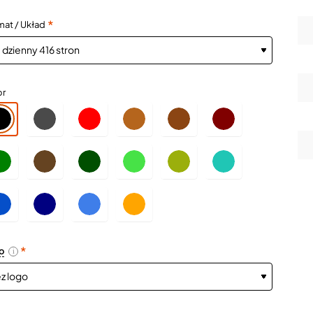
mat / Układ
or
o
i