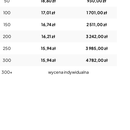
50
18,60 zł
930,00 zł
100
17,01 zł
1 701,00 zł
150
16,74 zł
2 511,00 zł
200
16,21 zł
3 242,00 zł
250
15,94 zł
3 985,00 zł
300
15,94 zł
4 782,00 zł
300+
wycena indywidualna