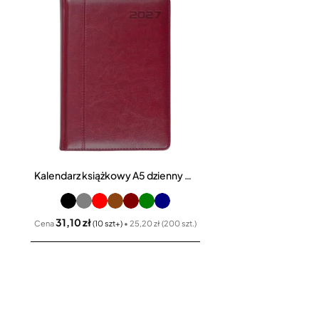
Kalendarz książkowy A5 dzienny 416 stron Nevro
31,10 zł
Cena
(10 szt+)
• 25,20 zł (200 szt.)