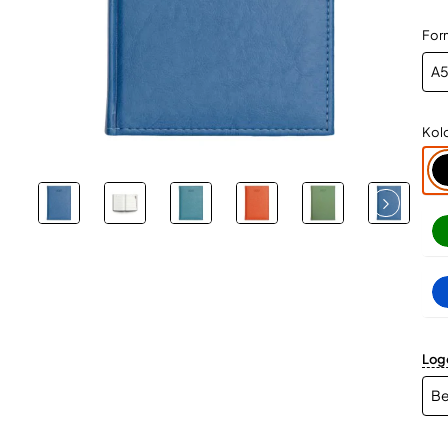
For
Kol
Log