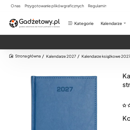
O nas
Przygotowanie plików graficznych
Regulamin
Kategorie
Kalendarze
Kalendarze 2027
Kalendarze książkowe 202
home
Ka
st
Ko