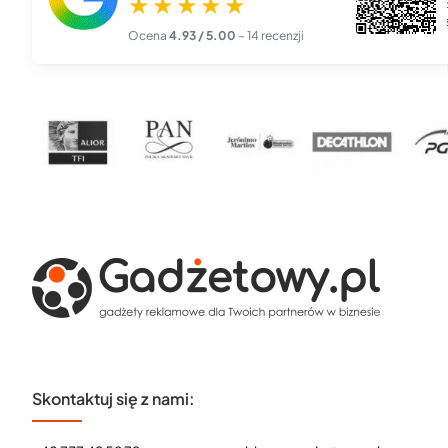
★★★★★
Piękna, profesjonalna robota. Zamówiłem kalendarze z logo
firmy i przyszły dokła...
czytaj więcej
Ocena
4.93 / 5.00
– 14 recenzji
Skontaktuj się z nami: