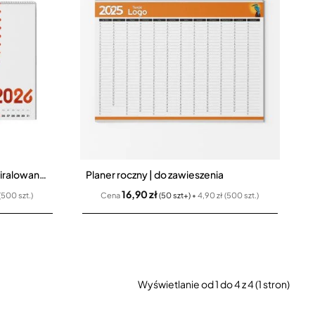
Kalendarz wieloplanszowy | spiralowany 7 kart (1+6)
Planer roczny | do zawieszenia
16,90 zł
(500 szt.)
Cena
(50 szt+)
• 4,90 zł (500 szt.)
Wyświetlanie od 1 do 4 z 4 (1 stron)