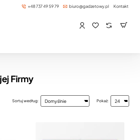
+48 737 49 59 79
biuro@gadzetowy.pl
Kontakt
ej Firmy
Sortuj według:
Pokaż: