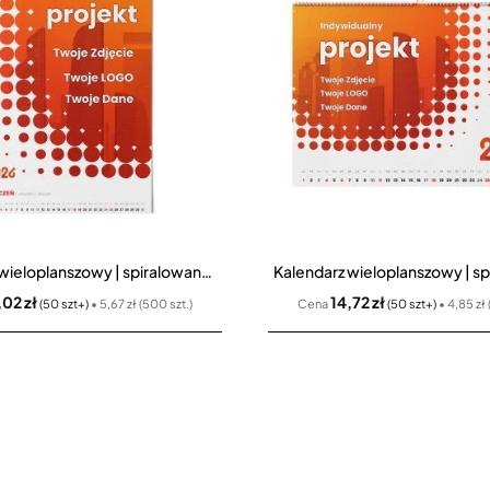
Kalendarz wieloplanszowy | spiralowany 13 kart (1+12)
,02 zł
14,72 zł
(50 szt+)
• 5,67 zł (500 szt.)
Cena
(50 szt+)
• 4,85 zł 