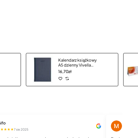
Kalendarz książkowy
A5 dzienny Vivella
Economic
16,70zł
ifo
Magdale
★★★★★
★★★★
7 sie 2025