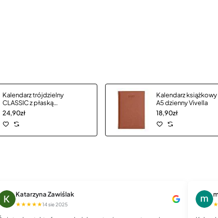
Kalendarz trójdzielny
Kalendarz książkowy
CLASSIC z płaską
A5 dzienny Vivella
główką
24,90zł
18,90zł
Katarzyna Zawiślak
m
★★★★★
14 sie 2025