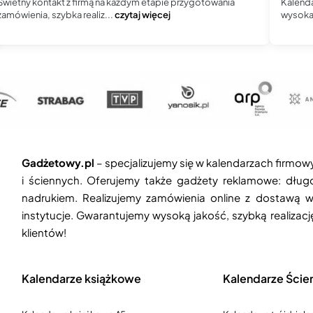
Świetny kontakt z firmą na każdym etapie przygotowania
Kalenda
zamówienia, szybka realiz...
czytaj więcej
wysoka 
Gadżetowy.pl
– specjalizujemy się w kalendarzach firmow
i ściennych. Oferujemy także gadżety reklamowe: długop
nadrukiem. Realizujemy zamówienia online z dostawą w
instytucje. Gwarantujemy wysoką jakość, szybką realizac
klientów!
Kalendarze książkowe
Kalendarze Ście