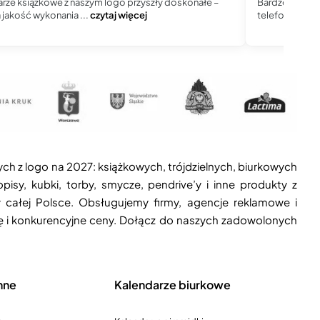
rze książkowe z naszym logo przyszły doskonałe –
Bardzo dobry 
jakość wykonania ...
czytaj więcej
telefoniczny, j
ych z logo na 2027: książkowych, trójdzielnych, biurkowych
isy, kubki, torby, smycze, pendrive’y i inne produkty z
 całej Polsce. Obsługujemy firmy, agencje reklamowe i
ję i konkurencyjne ceny. Dołącz do naszych zadowolonych
nne
Kalendarze biurkowe