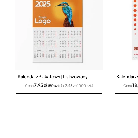
Kalendarz Plakatowy | Listwowany
7,95 zł
18
Cena
(50 szt+)
• 2,48 zł (1000 szt.)
Cena