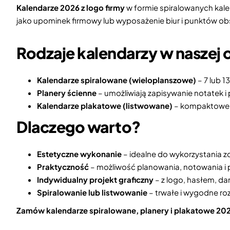
Kalendarze 2026 z logo firmy
w formie spiralowanych kale
jako upominek firmowy lub wyposażenie biur i punktów obsł
Rodzaje kalendarzy w naszej o
Kalendarze spiralowane (wieloplanszowe)
– 7 lub 1
Planery ścienne
– umożliwiają zapisywanie notatek i
Kalendarze plakatowe (listwowane)
– kompaktowe, e
Dlaczego warto?
Estetyczne wykonanie
– idealne do wykorzystania 
Praktyczność
– możliwość planowania, notowania i p
Indywidualny projekt graficzny
– z logo, hasłem, d
Spiralowanie lub listwowanie
– trwałe i wygodne ro
Zamów kalendarze spiralowane, planery i plakatowe 202