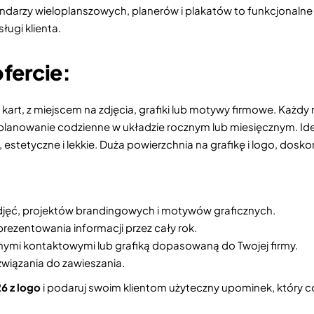
ndarzy wieloplanszowych, planerów i plakatów to funkcjonalne 
ugi klienta.
fercie:
3 kart, z miejscem na zdjęcia, grafiki lub motywy firmowe. Każd
 planowanie codzienne w układzie rocznym lub miesięcznym. Ide
stetyczne i lekkie. Duża powierzchnia na grafikę i logo, dosk
zdjęć, projektów brandingowych i motywów graficznych.
rezentowania informacji przez cały rok.
anymi kontaktowymi lub grafiką dopasowaną do Twojej firmy.
związania do zawieszania.
6 z logo
i podaruj swoim klientom użyteczny upominek, który c