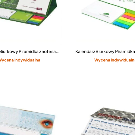
Kalendarz Biurkowy Piramidka z notesami i indeksami samoprzylepnymi CPO-713
Wycena indywidualna
Wycena indywidualn