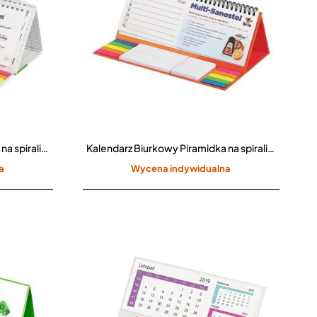
Kalendarz Biurkowy Piramidka na spirali z notesami samoprzylepnymi i indeksami CPO-708
Kalendarz Biurkowy Piramidka na spirali z notesami samoprzylepnymi i indeksami CPO-709
a
Wycena indywidualna