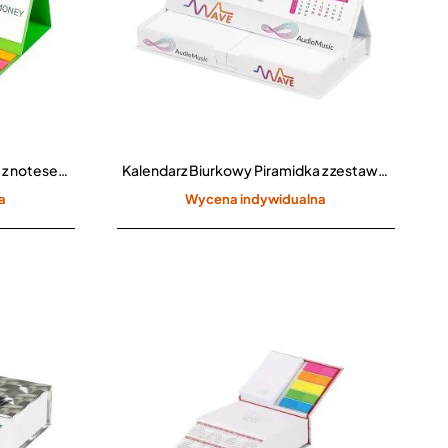
Kalendarz Biurkowy Piramidka z notesem i indeksami CPO-704
Kalendarz Biurkowy Piramidka z zestawem karteczek CPO-706
a
Wycena indywidualna