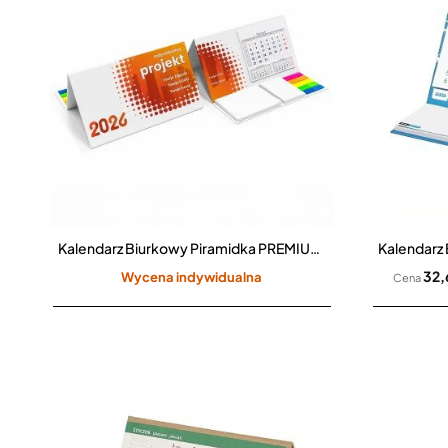
Kalendarz Biurkowy Piramidka PREMIUM z notesem lub terminarzem i znacznikami
32,
Wycena indywidualna
Cena