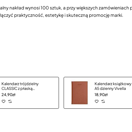
imalny nakład wynosi 100 sztuk, a przy większych zamówieniac
ołączyć praktyczność, estetykę i skuteczną promocję marki.
Kalendarz trójdzielny
Kalendarz książkowy
CLASSIC z płaską
A5 dzienny Vivella
główką
24,90zł
18,90zł