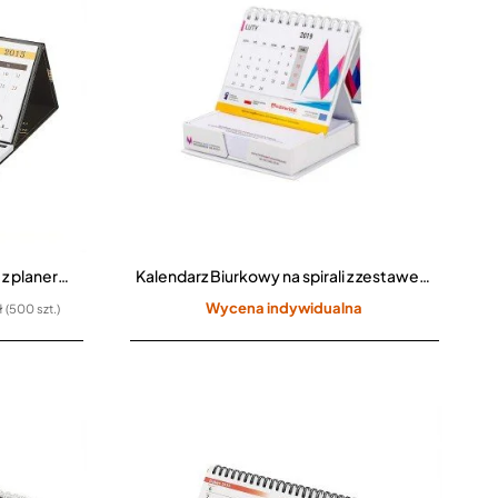
Kalendarz Biurkowy Piramidka z planerem CPO-712
Kalendarz Biurkowy na spirali z zestawem kartek
Wycena indywidualna
ł (500 szt.)