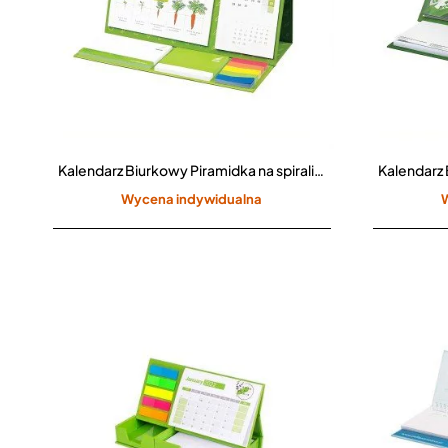
Kalendarz Biurkowy Piramidka na spirali z notesami samoprzylepnymi i indeksami CPO-714
Wycena indywidualna