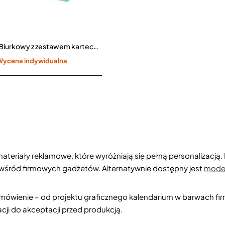
Kalendarz Biurkowy z zestawem karteczek CPO-702
Wycena indywidualna
teriały reklamowe, które wyróżniają się pełną personalizacją.
 wśród firmowych gadżetów. Alternatywnie dostępny jest
mode
ówienie – od projektu graficznego kalendarium w barwach fir
ji do akceptacji przed produkcją.