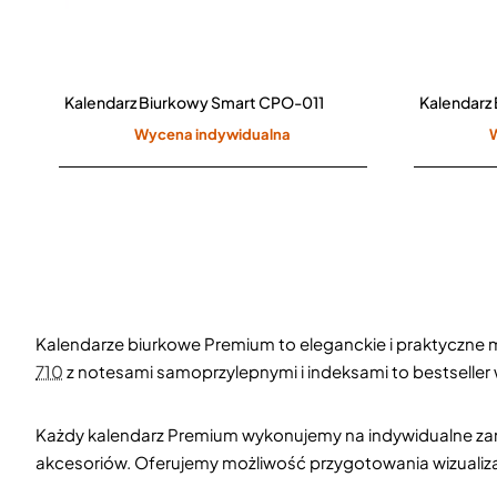
Kalendarz Biurkowy Smart CPO-011
Wycena indywidualna
Kalendarze biurkowe Premium to eleganckie i praktyczne ma
710
z notesami samoprzylepnymi i indeksami to bestseller
Każdy kalendarz Premium wykonujemy na indywidualne zam
akcesoriów. Oferujemy możliwość przygotowania wizualizac