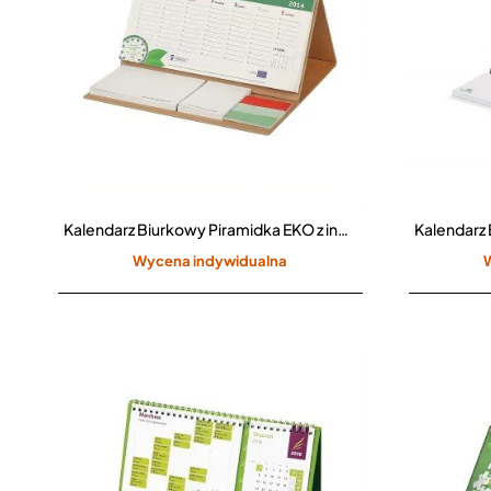
Kalendarz Biurkowy Piramidka EKO z indeksami i karteczkami samoprzylepnymi CPO-107
Wycena indywidualna