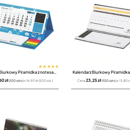
Kalendarz Biurkowy Piramidka z notesami samoprzylepnymi i indeksami CPO-710
Bestseller
60 zł
23,25 zł
(100 szt+)
• 16,90 zł (500 szt.)
Cena
(100 szt+)
• 13,80 z