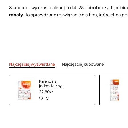
Standardowy czas realizacji to 14–28 dni roboczych, min
rabaty
. To sprawdzone rozwiązanie dla firm, które chcą p
Najczęściej wyświetlane
Najczęściej kupowane
Kalendarz
jednodzielny
CLASSIC płaską
22,90zł
główką