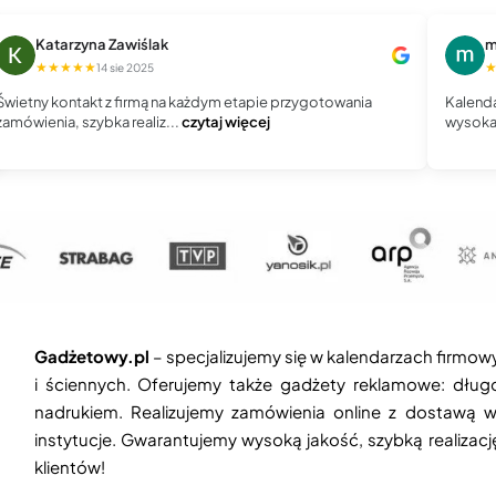
Katarzyna Zawiślak
m
★★★★★
14 sie 2025
Świetny kontakt z firmą na każdym etapie przygotowania
Kalenda
zamówienia, szybka realiz...
czytaj więcej
wysoka 
Gadżetowy.pl
– specjalizujemy się w kalendarzach firmow
i ściennych. Oferujemy także gadżety reklamowe: długop
nadrukiem. Realizujemy zamówienia online z dostawą w
instytucje. Gwarantujemy wysoką jakość, szybką realizac
klientów!