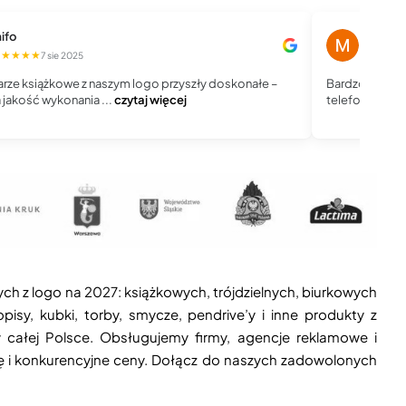
ifo
Magdale
★★★★★
★★★★
7 sie 2025
rze książkowe z naszym logo przyszły doskonałe –
Bardzo dobry 
jakość wykonania ...
czytaj więcej
telefoniczny, j
ych z logo na 2027: książkowych, trójdzielnych, biurkowych
isy, kubki, torby, smycze, pendrive’y i inne produkty z
 całej Polsce. Obsługujemy firmy, agencje reklamowe i
ję i konkurencyjne ceny. Dołącz do naszych zadowolonych