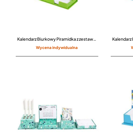
Kalendarz Biurkowy Piramidka z zestawem kartek CPO-707
Wycena indywidualna