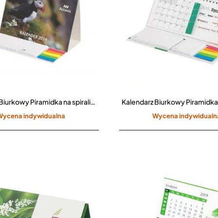
Kalendarz Biurkowy Piramidka na spirali z notesami samoprzylepnymi i indeksami CPO-705
Wycena indywidualna
Wycena indywidualn