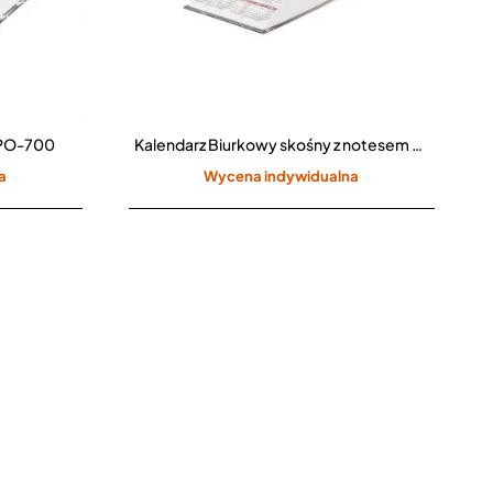
CPO-700
Kalendarz Biurkowy skośny z notesem samoprzylepnym i indeksami CPO-701
a
Wycena indywidualna