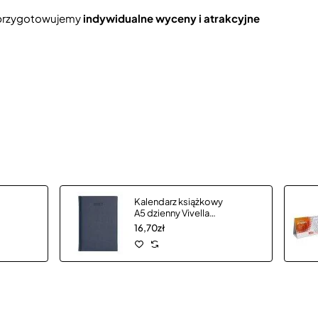
h przygotowujemy
indywidualne wyceny i atrakcyjne
Kalendarz książkowy
A5 dzienny Vivella
Economic
16,70zł