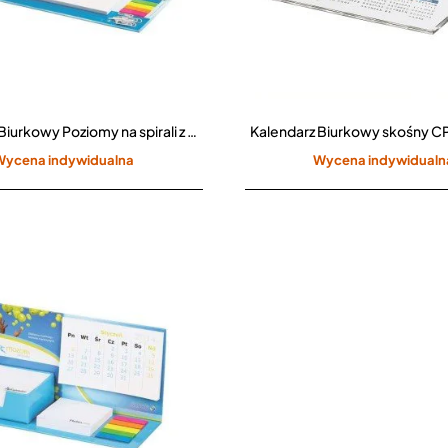
Kalendarz Biurkowy Poziomy na spirali z planerem i indeksami CPO-715
Kalendarz Biurkowy skośny 
Wycena indywidualna
Wycena indywidualn