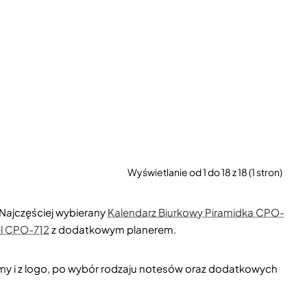
Wyświetlanie od 1 do 18 z 18 (1 stron)
 Najczęściej wybierany
Kalendarz Biurkowy Piramidka CPO-
l CPO-712
z dodatkowym planerem.
my i z logo, po wybór rodzaju notesów oraz dodatkowych