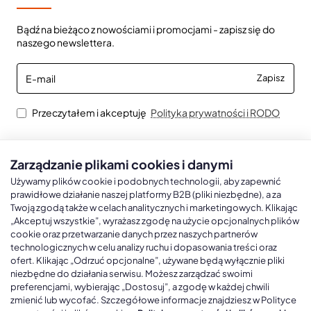
Bądź na bieżąco z nowościami i promocjami - zapisz się do
naszego newslettera.
E-
Zapisz
mail
Przeczytałem i akceptuję
Polityka prywatności i RODO
Zarządzanie plikami cookies i danymi
Kalendarze książkowe
Kalendarze Ścienne
Kale
Używamy plików cookie i podobnych technologii, aby zapewnić
prawidłowe działanie naszej platformy B2B (pliki niezbędne), a za
Twoją zgodą także w celach analitycznych i marketingowych. Klikając
Kalendarze książkowe A5
Kalendarze trójdzielne
Kalen
„Akceptuj wszystkie”, wyrażasz zgodę na użycie opcjonalnych plików
cookie oraz przetwarzanie danych przez naszych partnerów
Kalendarze książkowe A4
Kalendarze jednodzielne
Kal
technologicznych w celu analizy ruchu i dopasowania treści oraz
ofert. Klikając „Odrzuć opcjonalne”, używane będą wyłącznie pliki
Kalendarze książkowe B5
Kalendarze czterodzielne
Kal
niezbędne do działania serwisu. Możesz zarządzać swoimi
Kalendarze książkowe A6 i B6
Kalendarze Wieloplanszowe
preferencjami, wybierając „Dostosuj”, a zgodę w każdej chwili
zmienić lub wycofać. Szczegółowe informacje znajdziesz w Polityce
Kalendarze książkowe z własną oprawą
Kalendarze Wielopanszowe, Plakatowe