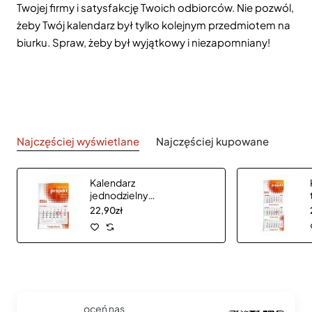
Twojej firmy i satysfakcję Twoich odbiorców. Nie pozwól,
żeby Twój kalendarz był tylko kolejnym przedmiotem na
biurku. Spraw, żeby był wyjątkowy i niezapomniany!
Najczęściej wyświetlane
Najczęściej kupowane
Kalendarz
jednodzielny
CLASSIC płaską
22,90zł
główką
oceń nas