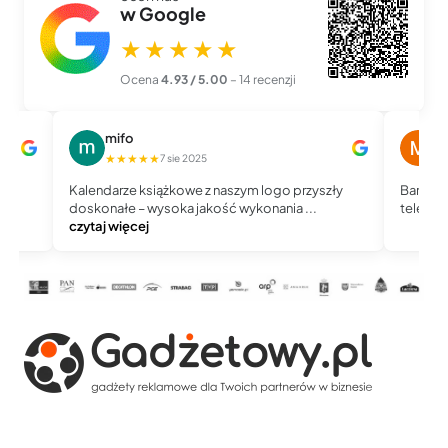
w Google
★★★★★
Ocena
4.93 / 5.00
– 14 recenzji
mifo
M
★★★★★
★
7 sie 2025
Kalendarze książkowe z naszym logo przyszły
Bardzo 
doskonałe – wysoka jakość wykonania ...
telefoni
czytaj więcej