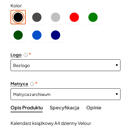
Kolor
Logo
i
Matryca
i
Opis Produktu
Specyfikacja
Opinie
Kalendarz książkowy A4 dzienny Velour