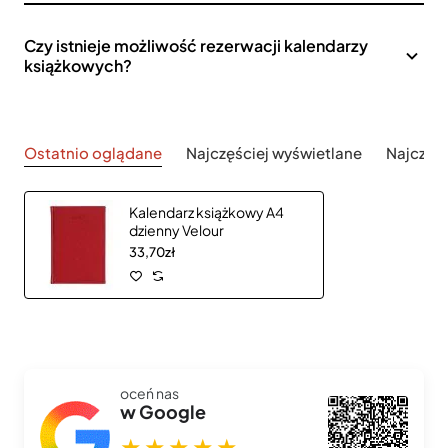
Czy istnieje możliwość rezerwacji kalendarzy
książkowych?
Ostatnio oglądane
Najczęściej wyświetlane
Najczęś
Kalendarz książkowy A4
dzienny Velour
33,70zł
oceń nas
w Google
★★★★★