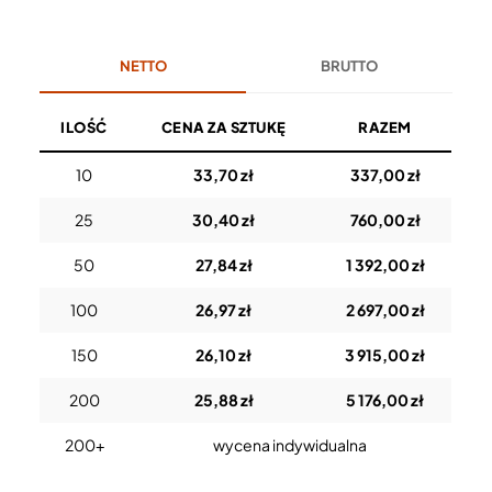
NETTO
BRUTTO
ILOŚĆ
CENA ZA SZTUKĘ
RAZEM
10
33,70 zł
337,00 zł
25
30,40 zł
760,00 zł
50
27,84 zł
1 392,00 zł
100
26,97 zł
2 697,00 zł
150
26,10 zł
3 915,00 zł
200
25,88 zł
5 176,00 zł
200+
wycena indywidualna