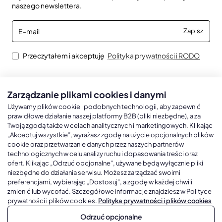
naszego newslettera.
E-
Zapisz
mail
Przeczytałem i akceptuję
Polityka prywatności i RODO
Zarządzanie plikami cookies i danymi
Kalendarze książkowe
Kalendarze Ścienne
Kale
Używamy plików cookie i podobnych technologii, aby zapewnić
prawidłowe działanie naszej platformy B2B (pliki niezbędne), a za
Twoją zgodą także w celach analitycznych i marketingowych. Klikając
Kalendarze książkowe A5
Kalendarze trójdzielne
Kalen
„Akceptuj wszystkie”, wyrażasz zgodę na użycie opcjonalnych plików
cookie oraz przetwarzanie danych przez naszych partnerów
Kalendarze książkowe A4
Kalendarze jednodzielne
Kal
technologicznych w celu analizy ruchu i dopasowania treści oraz
Kalendarze książkowe B5
Kalendarze czterodzielne
Kal
ofert. Klikając „Odrzuć opcjonalne”, używane będą wyłącznie pliki
niezbędne do działania serwisu. Możesz zarządzać swoimi
Kalendarze książkowe A6 i B6
Kalendarze Wieloplanszowe
preferencjami, wybierając „Dostosuj”, a zgodę w każdej chwili
zmienić lub wycofać. Szczegółowe informacje znajdziesz w Polityce
Kalendarze książkowe z własną oprawą
Kalendarze Wielopanszowe, Plakatowe
prywatności i plików cookies.
Polityka prywatności i plików cookies
Odrzuć opcjonalne