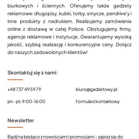
biurkowych i ściennych. Oferujemy także gadżety
reklamowe: długopisy, kubki, torby, smycze, pendrive’y i
inne produkty z nadrukiem. Realizujemy zamówienia
online z dostawą w całej Polsce. Obsługujemy firmy,
agencje reklamowe i instytucje. Gwarantujemy wysoką
jakość, szybką realizację i konkurencyjne ceny. Dołącz
do naszych zadowolonych klientów!
Skontaktuj się z nami:
+48 737 49 59 79
biuro@gadzetowy.pl
pn.-pt. 9:00-16:00
formularz kontaktowy
Newsletter
Bądź na bieżąco z nowościami i promocjami - zapisz się do