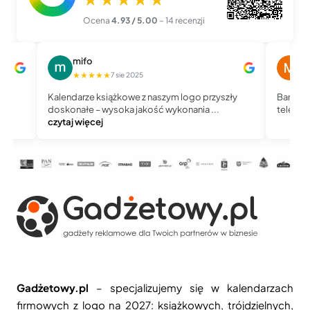
Ocena
4.93 / 5.00
– 14 recenzji
mifo
M
★★★★★
★
7 sie 2025
Kalendarze książkowe z naszym logo przyszły
Bardzo 
doskonałe – wysoka jakość wykonania ...
telefoni
czytaj więcej
Gadżetowy.pl
– specjalizujemy się w kalendarzach
firmowych z logo na 2027: książkowych, trójdzielnych,