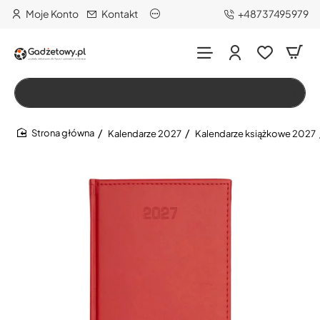
Moje Konto
Kontakt
+48737495979
Wszystko
Szukaj…
Kalendarze 2027
Kalendarze książkowe 2027
home