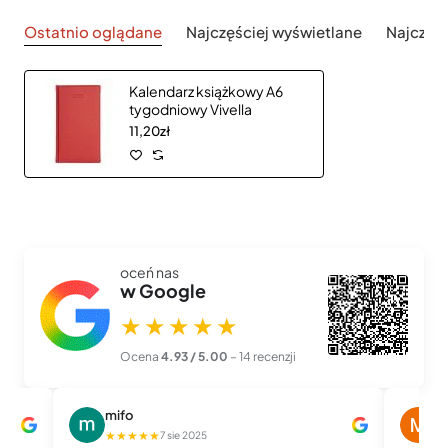
Ostatnio oglądane
Najczęściej wyświetlane
Najczęś
Kalendarz książkowy A6
tygodniowy Vivella
11,20zł
oceń nas
w Google
★★★★★
Ocena
4.93 / 5.00
– 14 recenzji
mifo
M
★★★★★
★
7 sie 2025