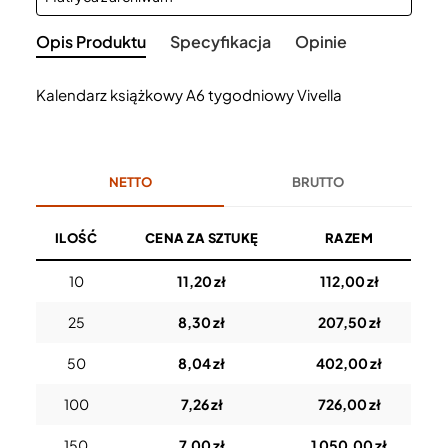
Opis Produktu
Specyfikacja
Opinie
Kalendarz książkowy A6 tygodniowy Vivella
NETTO
BRUTTO
ILOŚĆ
CENA ZA SZTUKĘ
RAZEM
10
11,20 zł
112,00 zł
25
8,30 zł
207,50 zł
50
8,04 zł
402,00 zł
100
7,26 zł
726,00 zł
150
7,00 zł
1 050,00 zł