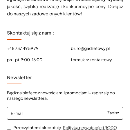
jakość, szybką realizację i konkurencyjne ceny. Dołącz
do naszych zadowolonych klientów!
Skontaktuj się z nami:
+48 737 49 59 79
biuro@gadzetowy.pl
pn.-pt. 9:00-16:00
formularz kontaktowy
Newsletter
Bądź na bieżąco z nowościami i promocjami - zapisz się do
naszego newslettera.
E-
Zapisz
mail
Przeczytałem i akceptuję
Polityka prywatności i RODO