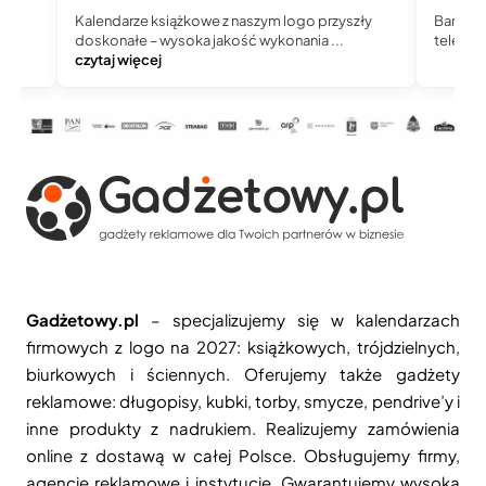
Kalendarze książkowe z naszym logo przyszły
Bardzo 
doskonałe – wysoka jakość wykonania ...
telefoni
czytaj więcej
Gadżetowy.pl
– specjalizujemy się w kalendarzach
firmowych z logo na 2027: książkowych, trójdzielnych,
biurkowych i ściennych. Oferujemy także gadżety
reklamowe: długopisy, kubki, torby, smycze, pendrive’y i
inne produkty z nadrukiem. Realizujemy zamówienia
online z dostawą w całej Polsce. Obsługujemy firmy,
agencje reklamowe i instytucje. Gwarantujemy wysoką