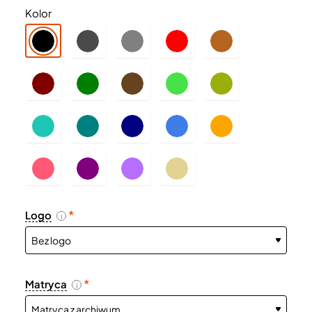
Kolor
Logo
i
Matryca
i