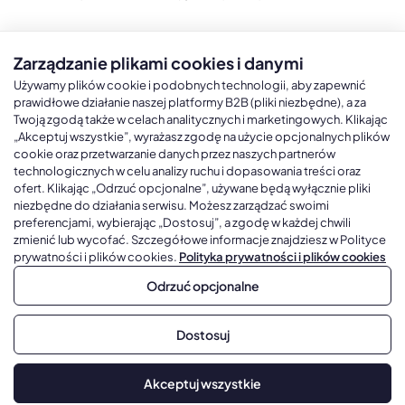
Zarządzanie plikami cookies i danymi
Kalendarze książkowe
Kalendarze Ścienne
Kale
Używamy plików cookie i podobnych technologii, aby zapewnić
prawidłowe działanie naszej platformy B2B (pliki niezbędne), a za
Twoją zgodą także w celach analitycznych i marketingowych. Klikając
Kalendarze książkowe A5
Kalendarze trójdzielne
Kalen
„Akceptuj wszystkie”, wyrażasz zgodę na użycie opcjonalnych plików
cookie oraz przetwarzanie danych przez naszych partnerów
Kalendarze książkowe A4
Kalendarze jednodzielne
Kal
technologicznych w celu analizy ruchu i dopasowania treści oraz
Kalendarze książkowe B5
Kalendarze czterodzielne
Kal
ofert. Klikając „Odrzuć opcjonalne”, używane będą wyłącznie pliki
niezbędne do działania serwisu. Możesz zarządzać swoimi
Kalendarze książkowe A6 i B6
Kalendarze Wieloplanszowe
preferencjami, wybierając „Dostosuj”, a zgodę w każdej chwili
zmienić lub wycofać. Szczegółowe informacje znajdziesz w Polityce
Kalendarze książkowe z własną oprawą
Kalendarze Wielopanszowe, Plakatowe
prywatności i plików cookies.
Polityka prywatności i plików cookies
Odrzuć opcjonalne
Copyright © 2026, Gadżetowy.pl, All Rights Reserved, Platforma
Dostosuj
sprzedaży hurtowej B2B
Dodaj do koszyka
Akceptuj wszystkie