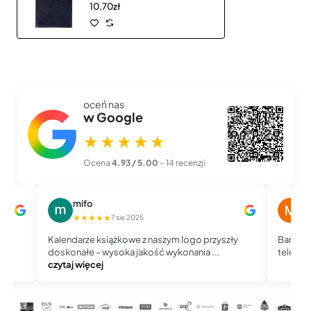
10,70zł
oceń nas
w Google
★★★★★
Ocena
4.93 / 5.00
– 14 recenzji
mifo
M
★★★★★
★
7 sie 2025
Kalendarze książkowe z naszym logo przyszły
Bardzo 
doskonałe – wysoka jakość wykonania ...
telefoni
czytaj więcej