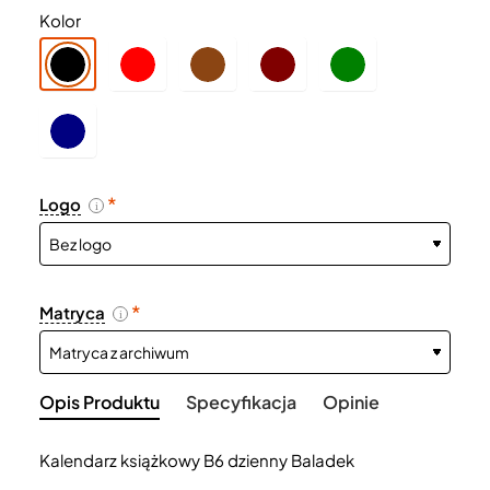
Kolor
Logo
i
Matryca
i
Opis Produktu
Specyfikacja
Opinie
Kalendarz książkowy B6 dzienny Baladek