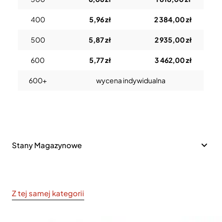
400
5,96 zł
2 384,00 zł
500
5,87 zł
2 935,00 zł
600
5,77 zł
3 462,00 zł
600+
wycena indywidualna
Stany Magazynowe
Z tej samej kategorii