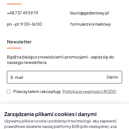
+48 737 49 59 79
biuro@gadzetowy.pl
pn.-pt. 9:00-16:00
formularz kontaktowy
Newsletter
Bądź na bieżąco z nowościami i promocjami - zapisz się do
naszego newslettera.
E-
Zapisz
mail
Przeczytałem i akceptuję
Polityka prywatności i RODO
Zarządzanie plikami cookies i danymi
Kalendarze książkowe
Kalendarze Ścienne
Kale
Używamy plików cookie i podobnych technologii, aby zapewnić
prawidłowe działanie naszej platformy B2B (pliki niezbędne), a za