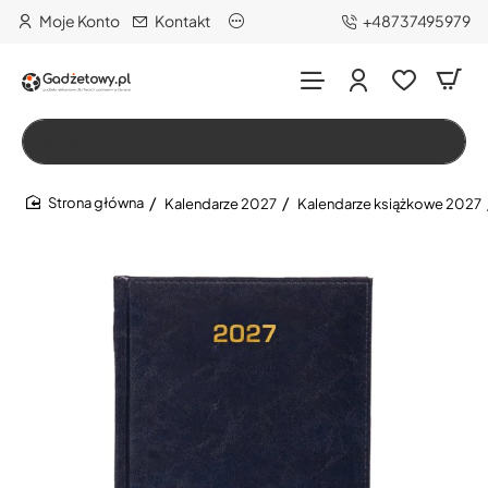
Moje Konto
Kontakt
+48737495979
Wszystko
Szukaj…
Kalendarze 2027
Kalendarze książkowe 2027
home